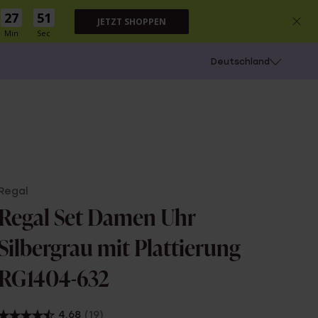
27
50
JETZT SHOPPEN
Min
Sec
chießen
Deutschland
Regal
Regal Set Damen Uhr
Silbergrau mit Plattierung
RG1404-632
4.68
(19)