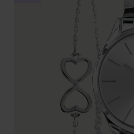
Personalisierter Schmuck
Edelstein
Fußkettchen
Disney
K3
Accessoires