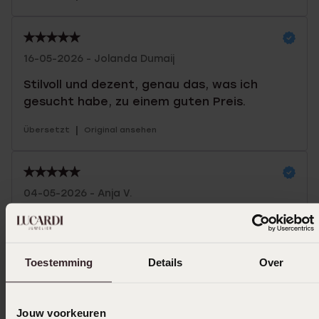
16-05-2026 - Jolanda Dumaij
Stilvoll und dezent, genau das, was ich
gesucht habe, zu einem guten Preis.
|
Übersetzt
Original ansehen
04-05-2026 - Anja V.
Ich liebe es, ich hatte dafür gespart, und
war jetzt im Verkauf hatte ich Glück. Ich
trage es nur am Wochenende, weil ich
Toestemming
Details
Over
vorsichtig mit ihm bin.
|
Übersetzt
Original ansehen
Jouw voorkeuren