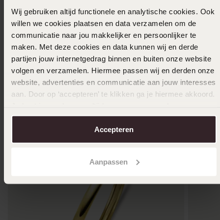
Wij gebruiken altijd functionele en analytische cookies. Ook
Mehr anzeigen
willen we cookies plaatsen en data verzamelen om de
communicatie naar jou makkelijker en persoonlijker te
maken. Met deze cookies en data kunnen wij en derde
partijen jouw internetgedrag binnen en buiten onze website
Größe auswählen und bestellen
volgen en verzamelen. Hiermee passen wij en derden onze
website, advertenties en communicatie aan jouw interesses
Das könnte dir gefallen
aan. Door op ‘accepteren’ te klikken ga je hiermee akkoord.
Je kunt je voorkeuren altijd weer aanpassen. Lees er meer
over in ons
cookiebeleid
.
Accepteren
Aanpassen