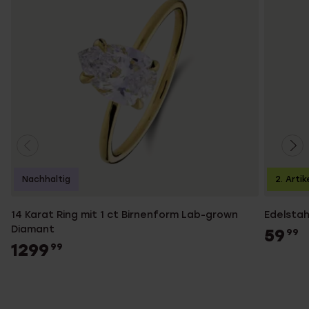
Nachhaltig
2. Artik
14 Karat Ring mit 1 ct Birnenform Lab-grown
Edelstah
Diamant
59
99
1299
99