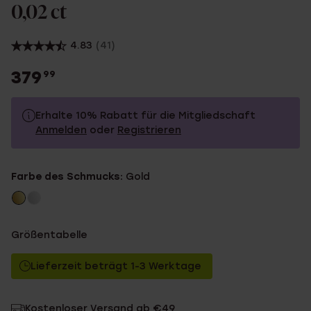
0,02 ct
4.83
(41)
379
99
Erhalte 10% Rabatt für die Mitgliedschaft
Anmelden
oder
Registrieren
379.99
Ohne Mitgliederrabatt
Farbe des Schmucks:
Gold
341.99
Mit Mitgliederrabatt
Größentabelle
Lieferzeit beträgt 1-3 Werktage
Kostenloser Versand ab €49