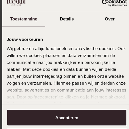
Größe auswählen und bestellen
Toestemming
Details
Over
Das könnte dir gefallen
Jouw voorkeuren
Wij gebruiken altijd functionele en analytische cookies. Ook
willen we cookies plaatsen en data verzamelen om de
communicatie naar jou makkelijker en persoonlijker te
maken. Met deze cookies en data kunnen wij en derde
partijen jouw internetgedrag binnen en buiten onze website
volgen en verzamelen. Hiermee passen wij en derden onze
website, advertenties en communicatie aan jouw interesses
aan. Door op ‘accepteren’ te klikken ga je hiermee akkoord.
Je kunt je voorkeuren altijd weer aanpassen. Lees er meer
over in ons
cookiebeleid
.
Accepteren