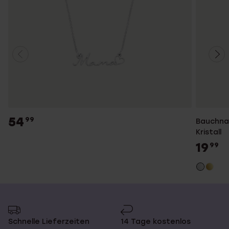
54
99
Bauchnab
Kristall
19
99
Schnelle Lieferzeiten
14 Tage kostenlos