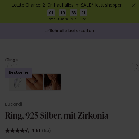
Letzte Chance: 2 für 1 auf alles im SALE* Jetzt shoppen!
01
19
33
00
Tagen
Stunden
Min
Sec
Schnelle Lieferzeiten
You
Ringe
are
Bestseller
here:
Lucardi
Ring, 925 Silber, mit Zirkonia
4.81
(85)