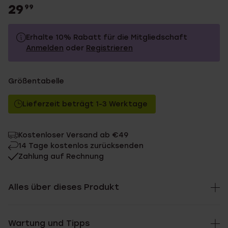
29
99
Erhalte 10% Rabatt für die Mitgliedschaft
Anmelden
oder
Registrieren
29.99
Ohne Mitgliederrabatt
Größentabelle
26.99
Mit Mitgliederrabatt
Lieferzeit beträgt 1-3 Werktage
Kostenloser Versand ab €49
14 Tage kostenlos zurücksenden
Zahlung auf Rechnung
Alles über dieses Produkt
Wartung und Tipps