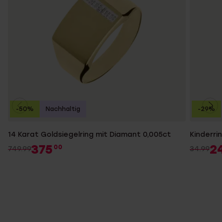
-50%
Nachhaltig
-29%
14 Karat Goldsiegelring mit Diamant 0,005ct
Kinderrin
375
2
00
749.99
34.99