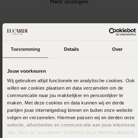
Mehr anzeigen
Größe auswählen und bestellen
Das könnte dir gefallen
Toestemming
Details
Over
Jouw voorkeuren
Wij gebruiken altijd functionele en analytische cookies. Ook
willen we cookies plaatsen en data verzamelen om de
communicatie naar jou makkelijker en persoonlijker te
maken. Met deze cookies en data kunnen wij en derde
partijen jouw internetgedrag binnen en buiten onze website
volgen en verzamelen. Hiermee passen wij en derden onze
website, advertenties en communicatie aan jouw interesses
aan. Door op ‘accepteren’ te klikken ga je hiermee akkoord.