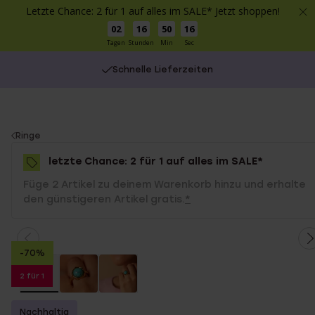
Letzte Chance: 2 für 1 auf alles im SALE* Jetzt shoppen!
02
16
50
16
Tagen
Stunden
Min
Sec
Schnelle Lieferzeiten
You
Ringe
are
letzte Chance: 2 für 1 auf alles im SALE*
here:
Füge 2 Artikel zu deinem Warenkorb hinzu und erhalte
den günstigeren Artikel gratis.
*
-70%
2 für 1
Nachhaltig