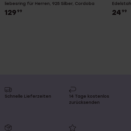
liebesring für Herren, 925 Silber, Cordoba
Edelstah
129
24
99
99
Schnelle Lieferzeiten
14 Tage kostenlos
zurücksenden