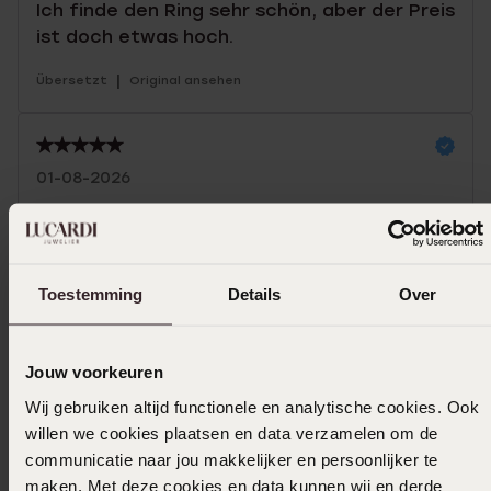
Ich finde den Ring sehr schön, aber der Preis
ist doch etwas hoch.
|
Übersetzt
Original ansehen
01-08-2026
Der Ring ist so schön, und das zu diesem
Preis – einfach toll! Ich habe schon mehrere
Komplimente dafür bekommen.
Toestemming
Details
Over
|
Übersetzt
Original ansehen
Mehr anzeigen
Jouw voorkeuren
Wij gebruiken altijd functionele en analytische cookies. Ook
willen we cookies plaatsen en data verzamelen om de
communicatie naar jou makkelijker en persoonlijker te
Größe auswählen und bestellen
maken. Met deze cookies en data kunnen wij en derde