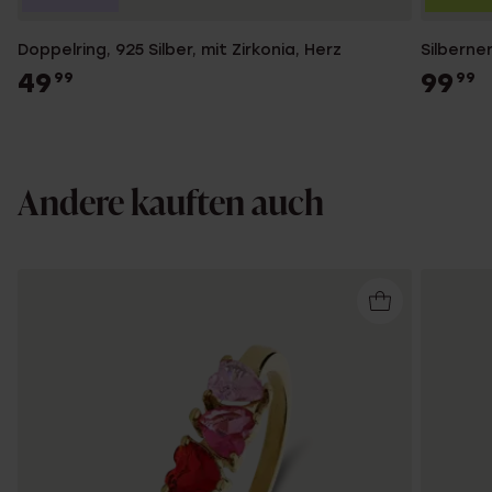
Doppelring, 925 Silber, mit Zirkonia, Herz
Silberner
49
99
99
99
Andere kauften auch