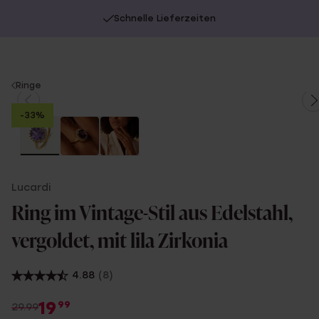
Schnelle Lieferzeiten
You
Ringe
are
-33%
here:
Lucardi
Ring im Vintage-Stil aus Edelstahl,
vergoldet, mit lila Zirkonia
4.88
(8)
19
99
29.99