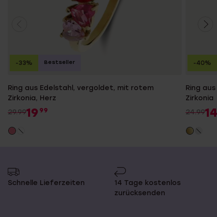
Bestseller
-33%
-40%
Ring aus Edelstahl, vergoldet, mit rotem
Ring aus
Zirkonia, Herz
Zirkonia
19
1
99
29.99
24.99
Schnelle Lieferzeiten
14 Tage kostenlos
zurücksenden