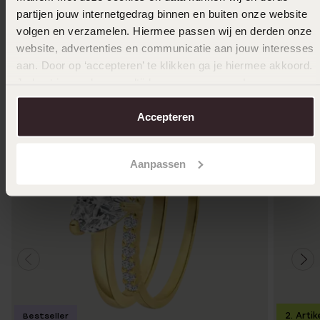
partijen jouw internetgedrag binnen en buiten onze website
Das könnte dir gefallen
volgen en verzamelen. Hiermee passen wij en derden onze
website, advertenties en communicatie aan jouw interesses
aan. Door op ‘accepteren’ te klikken ga je hiermee akkoord.
Je kunt je voorkeuren altijd weer aanpassen. Lees er meer
over in ons
cookiebeleid
.
Accepteren
Aanpassen
2. Artik
Bestseller