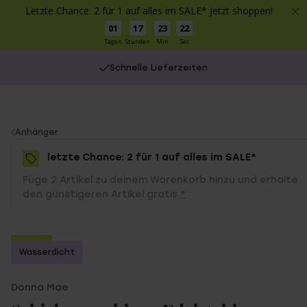
Letzte Chance: 2 für 1 auf alles im SALE* Jetzt shoppen!
01
17
23
22
Tagen
Stunden
Min
Sec
Schnelle Lieferzeiten
You
Anhänger
are
letzte Chance: 2 für 1 auf alles im SALE*
here:
Füge 2 Artikel zu deinem Warenkorb hinzu und erhalte
den günstigeren Artikel gratis.
*
-50%
Wasserdicht
2 für 1
Donna Mae