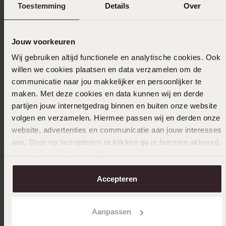
Toestemming
Details
Over
Gesammelt unter den
Nutzungsbedingungen
von
Trusted shops
Jouw voorkeuren
Filter
Wij gebruiken altijd functionele en analytische cookies. Ook
willen we cookies plaatsen en data verzamelen om de
communicatie naar jou makkelijker en persoonlijker te
maken. Met deze cookies en data kunnen wij en derde
08-10-2023 - Theo H.
partijen jouw internetgedrag binnen en buiten onze website
volgen en verzamelen. Hiermee passen wij en derden onze
website, advertenties en communicatie aan jouw interesses
aan. Door op ‘accepteren’ te klikken ga je hiermee akkoord.
05-06-2023 - Sven L.
Je kunt je voorkeuren altijd weer aanpassen. Lees er meer
Kleiner als erwartet, aber ein schönes
over in ons
cookiebeleid
.
Schmuckstück
Accepteren
|
Übersetzt
Original ansehen
Aanpassen