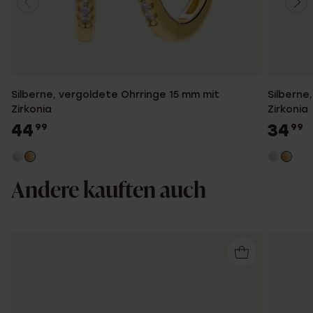
Silberne, vergoldete Ohrringe 15 mm mit
Silberne
Zirkonia
Zirkonia
44
34
99
99
Andere kauften auch