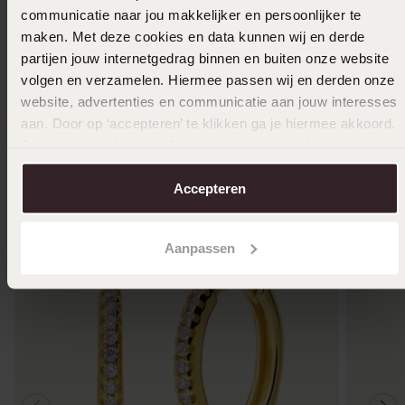
communicatie naar jou makkelijker en persoonlijker te
maken. Met deze cookies en data kunnen wij en derde
partijen jouw internetgedrag binnen en buiten onze website
In den Warenkorb legen
volgen en verzamelen. Hiermee passen wij en derden onze
website, advertenties en communicatie aan jouw interesses
Das könnte dir gefallen
aan. Door op ‘accepteren’ te klikken ga je hiermee akkoord.
Je kunt je voorkeuren altijd weer aanpassen. Lees er meer
over in ons
cookiebeleid
.
Accepteren
Aanpassen