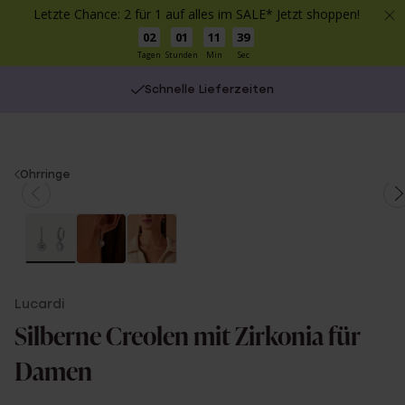
Letzte Chance: 2 für 1 auf alles im SALE* Jetzt shoppen!
02
01
11
39
Tagen
Stunden
Min
Sec
Schnelle Lieferzeiten
You
Ohrringe
are
here:
Lucardi
Silberne Creolen mit Zirkonia für
Damen