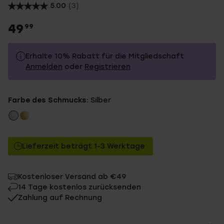
5.00
(3)
49
99
Erhalte 10% Rabatt für die Mitgliedschaft
Anmelden
oder
Registrieren
49.99
Ohne Mitgliederrabatt
Farbe des Schmucks:
Silber
44.99
Mit Mitgliederrabatt
Lieferzeit beträgt 1-3 Werktage
Kostenloser Versand ab €49
14 Tage kostenlos zurücksenden
Zahlung auf Rechnung