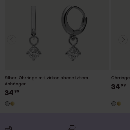
Silber-Ohrringe mit zirkoniabesetztem
Ohrringe,
Anhänger
34
99
34
99