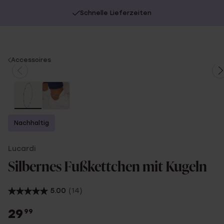
Schnelle Lieferzeiten
You
Accessoires
are
here:
Nachhaltig
Lucardi
Silbernes Fußkettchen mit Kugeln
5.00
(14)
29
99