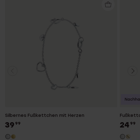
Nachhal
Silbernes Fußkettchen mit Herzen
Fußkettc
39
24
99
99