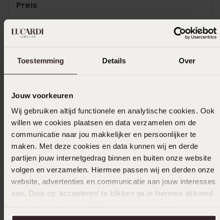
Preis
|
Übersetzt
Original ansehen
Mehr anzeigen
Toestemming
Details
Over
Jouw voorkeuren
Größe auswählen und bestellen
Wij gebruiken altijd functionele en analytische cookies. Ook
willen we cookies plaatsen en data verzamelen om de
Das könnte dir gefallen
communicatie naar jou makkelijker en persoonlijker te
maken. Met deze cookies en data kunnen wij en derde
partijen jouw internetgedrag binnen en buiten onze website
volgen en verzamelen. Hiermee passen wij en derden onze
website, advertenties en communicatie aan jouw interesses
aan. Door op ‘accepteren’ te klikken ga je hiermee akkoord.
Je kunt je voorkeuren altijd weer aanpassen. Lees er meer
over in ons
cookiebeleid
.