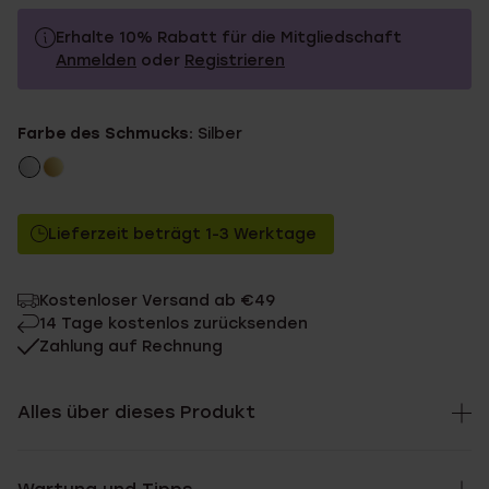
Erhalte 10% Rabatt für die Mitgliedschaft
Anmelden
oder
Registrieren
29.99
Ohne Mitgliederrabatt
Farbe des Schmucks:
Silber
26.99
Mit Mitgliederrabatt
Lieferzeit beträgt 1-3 Werktage
Kostenloser Versand ab €49
14 Tage kostenlos zurücksenden
Zahlung auf Rechnung
Alles über dieses Produkt