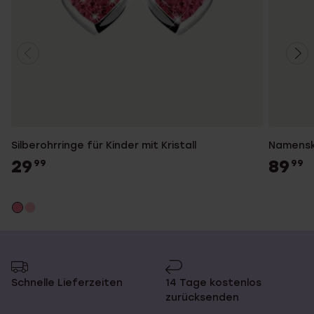
Silberohrringe für Kinder mit Kristall
Namenske
29
89
99
99
Schnelle Lieferzeiten
14 Tage kostenlos
zurücksenden