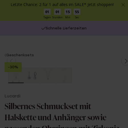
Letzte Chance: 2 für 1 auf alles im SALE* Jetzt shoppen!
01
01
15
55
Tagen
Stunden
Min
Sec
Schnelle Lieferzeiten
You
Geschenksets
are
-30%
here:
Lucardi
Silbernes Schmuckset mit
Halskette und Anhänger sowie