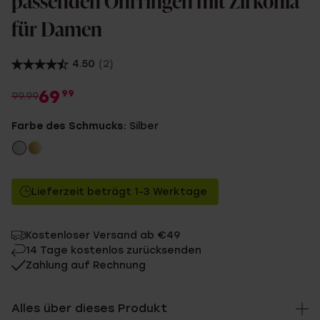
passenden Ohrringen mit Zirkonia
für Damen
4.50
(2)
69
99
99.99
Farbe des Schmucks:
Silber
Lieferzeit beträgt 1-3 Werktage
Kostenloser Versand ab €49
14 Tage kostenlos zurücksenden
Zahlung auf Rechnung
Alles über dieses Produkt