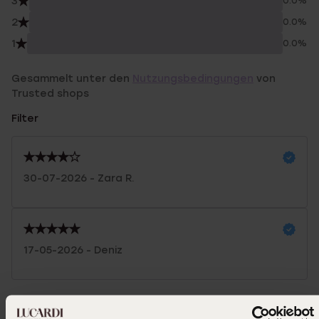
3
0.0%
2
0.0%
1
0.0%
Gesammelt unter den
Nutzungsbedingungen
von
Trusted shops
Filter
30-07-2026 - Zara R.
17-05-2026 - Deniz