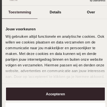
In den Warenkorb legen
Toestemming
Details
Over
Das könnte dir gefallen
Jouw voorkeuren
Wij gebruiken altijd functionele en analytische cookies. Ook
willen we cookies plaatsen en data verzamelen om de
communicatie naar jou makkelijker en persoonlijker te
maken. Met deze cookies en data kunnen wij en derde
partijen jouw internetgedrag binnen en buiten onze website
volgen en verzamelen. Hiermee passen wij en derden onze
website, advertenties en communicatie aan jouw interesses
aan. Door op ‘accepteren’ te klikken ga je hiermee akkoord.
Je kunt je voorkeuren altijd weer aanpassen. Lees er meer
over in ons
cookiebeleid
.
Accepteren