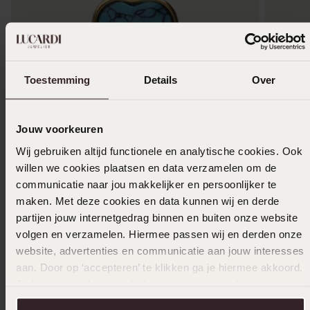
Toestemming
Details
Over
2 für 1
-50%
-20%
Jouw voorkeuren
Wij gebruiken altijd functionele en analytische cookies. Ook
Stahl vergoldeter Herzanhänger mit Türkis für
Buchstab
willen we cookies plaatsen en data verzamelen om de
Damen
3
49.99
communicatie naar jou makkelijker en persoonlijker te
8
50
16.99
maken. Met deze cookies en data kunnen wij en derde
partijen jouw internetgedrag binnen en buiten onze website
volgen en verzamelen. Hiermee passen wij en derden onze
website, advertenties en communicatie aan jouw interesses
Andere kauften auch
aan. Door op ‘accepteren’ te klikken ga je hiermee akkoord.
Je kunt je voorkeuren altijd weer aanpassen. Lees er meer
over in ons
cookiebeleid
.