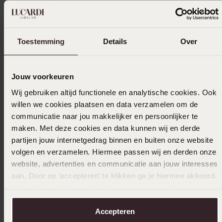
Filter
Toestemming
Details
Over
07-04-2025 - Conny
Super und endlich etwas, das ich tragen
Jouw voorkeuren
kann, ohne einen Ausschlag zu bekommen.
Wij gebruiken altijd functionele en analytische cookies. Ook
willen we cookies plaatsen en data verzamelen om de
|
Übersetzt
Original ansehen
communicatie naar jou makkelijker en persoonlijker te
maken. Met deze cookies en data kunnen wij en derde
partijen jouw internetgedrag binnen en buiten onze website
18-03-2025 - Laura v.
volgen en verzamelen. Hiermee passen wij en derden onze
website, advertenties en communicatie aan jouw interesses
Habe dieses Herz mit Diamant an meinem
aan. Door op ‘accepteren’ te klikken ga je hiermee akkoord.
Bettelarmband und ist schön und sieht gut
Je kunt je voorkeuren altijd weer aanpassen. Lees er meer
aus.
over in ons
cookiebeleid
.
|
Accepteren
Übersetzt
Original ansehen