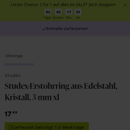
Letzte Chance: 2 für 1 auf alles im SALE* Jetzt shoppen!
02
02
17
51
Tagen
Stunden
Min
Sec
Schnelle Lieferzeiten
You
Ohrringe
are
Nur im Laden
here:
Studex
Studex-Erstohrring aus Edelstahl,
Kristall, 3 mm xl
17
49
Lieferzeit beträgt 1-3 Werktage