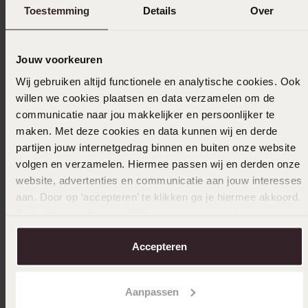
Nur im Laden
Toestemming
Details
Over
Studex medizinische Ohrringe aus Edelstahl,
Edelstah
vergoldet, Zirkonia, 3 mm
8
Jouw voorkeuren
99
14
99
Wij gebruiken altijd functionele en analytische cookies. Ook
willen we cookies plaatsen en data verzamelen om de
communicatie naar jou makkelijker en persoonlijker te
maken. Met deze cookies en data kunnen wij en derde
Andere kauften auch
partijen jouw internetgedrag binnen en buiten onze website
volgen en verzamelen. Hiermee passen wij en derden onze
website, advertenties en communicatie aan jouw interesses
aan. Door op ‘accepteren’ te klikken ga je hiermee akkoord.
Je kunt je voorkeuren altijd weer aanpassen. Lees er meer
over in ons
cookiebeleid
.
Accepteren
Aanpassen