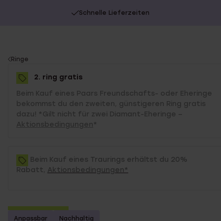
Schnelle Lieferzeiten
You
Ringe
are
2. ring gratis
here:
Beim Kauf eines Paars Freundschafts- oder Eheringe
bekommst du den zweiten, günstigeren Ring gratis
dazu! *Gilt nicht für zwei Diamant-Eheringe –
Aktionsbedingungen
*
Beim Kauf eines Traurings erhältst du 20%
Rabatt,
Aktionsbedingungen*
2. Artikel gratis
Anpassbar
Nachhaltig