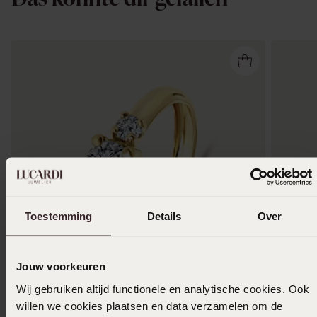
Toestemming
Details
Over
Jouw voorkeuren
Bestseller
-43%
-50%
Wij gebruiken altijd functionele en analytische cookies. Ook
willen we cookies plaatsen en data verzamelen om de
Ring, 585 Gelbgold, mit 3 Zirkoniasteinen
14 Karat