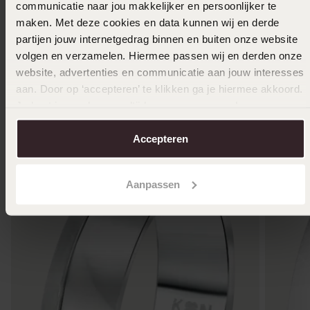
communicatie naar jou makkelijker en persoonlijker te
Damen
159
99
279.99
maken. Met deze cookies en data kunnen wij en derde
2
499.99
partijen jouw internetgedrag binnen en buiten onze website
volgen en verzamelen. Hiermee passen wij en derden onze
website, advertenties en communicatie aan jouw interesses
Andere kauften auch
aan. Door op ‘accepteren’ te klikken ga je hiermee akkoord.
Je kunt je voorkeuren altijd weer aanpassen. Lees er meer
over in ons
cookiebeleid
.
Accepteren
Aanpassen