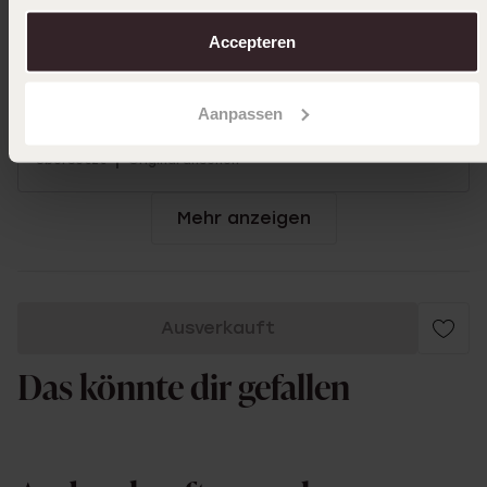
over in ons
cookiebeleid
.
Accepteren
16-12-2024 - Cecilia
Aanpassen
Liebevolle Hilfe von sehr netten Damen
|
Übersetzt
Original ansehen
Mehr anzeigen
Ausverkauft
Das könnte dir gefallen