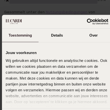
1
0.0%
Gesammelt unter den
Nutzungsbedingungen
von
Trusted shops
Filter
Toestemming
Details
Over
24-03-2026 - Monique S.
Jouw voorkeuren
Schöne Halskette
Wij gebruiken altijd functionele en analytische cookies. Ook
|
Übersetzt
Original ansehen
willen we cookies plaatsen en data verzamelen om de
communicatie naar jou makkelijker en persoonlijker te
maken. Met deze cookies en data kunnen wij en derde
partijen jouw internetgedrag binnen en buiten onze website
22-10-2025 - B.d. M.
volgen en verzamelen. Hiermee passen wij en derden onze
website, advertenties en communicatie aan jouw interesses
Zart, bunt und wunderschön.
aan. Door op ‘accepteren’ te klikken ga je hiermee akkoord.
|
Übersetzt
Original ansehen
Je kunt je voorkeuren altijd weer aanpassen. Lees er meer