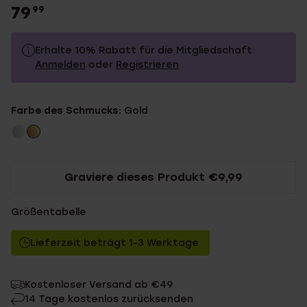
79
99
Erhalte 10% Rabatt für die Mitgliedschaft
Anmelden
oder
Registrieren
79.99
Ohne Mitgliederrabatt
Farbe des Schmucks:
Gold
71.99
Mit Mitgliederrabatt
Graviere dieses Produkt €9,99
Größentabelle
Lieferzeit beträgt 1-3 Werktage
Kostenloser Versand ab €49
14 Tage kostenlos zurücksenden