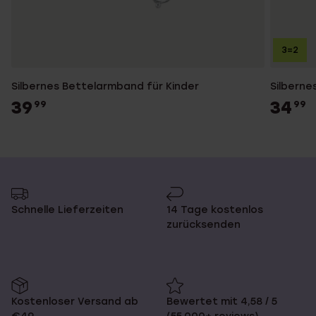
3=2
Silbernes Bettelarmband für Kinder
Silberne
39
34
99
99
Schnelle Lieferzeiten
14 Tage kostenlos
zurücksenden
Kostenloser Versand ab
Bewertet mit 4,58 / 5