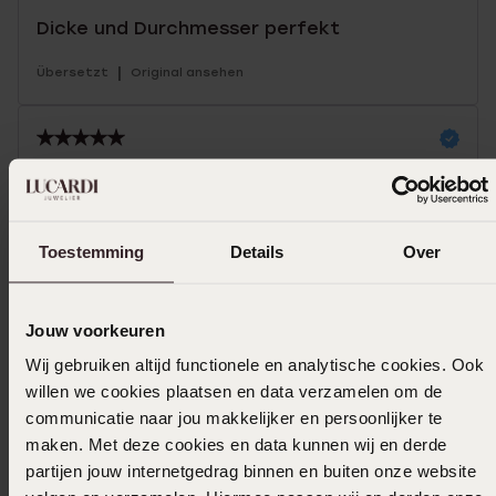
Dicke und Durchmesser perfekt
|
Übersetzt
Original ansehen
16-11-2025 - Murat D.
Ein hochwertiges und nützliches Produkt.
Toestemming
Details
Over
|
Übersetzt
Original ansehen
Mehr anzeigen
Jouw voorkeuren
Wij gebruiken altijd functionele en analytische cookies. Ook
willen we cookies plaatsen en data verzamelen om de
communicatie naar jou makkelijker en persoonlijker te
Größe auswählen und bestellen
maken. Met deze cookies en data kunnen wij en derde
partijen jouw internetgedrag binnen en buiten onze website
Das könnte dir gefallen