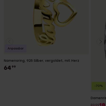
Anpassbar
Namensring, 925 Silber, vergoldet, mit Herz
64
99
-70%
Damenrin
18
59.99