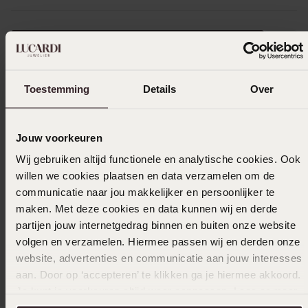
Größe auswählen und bestellen
Das könnte dir gefallen
Toestemming
Details
Over
Jouw voorkeuren
Wij gebruiken altijd functionele en analytische cookies. Ook
willen we cookies plaatsen en data verzamelen om de
communicatie naar jou makkelijker en persoonlijker te
maken. Met deze cookies en data kunnen wij en derde
partijen jouw internetgedrag binnen en buiten onze website
volgen en verzamelen. Hiermee passen wij en derden onze
website, advertenties en communicatie aan jouw interesses
aan. Door op ‘accepteren’ te klikken ga je hiermee akkoord.
Je kunt je voorkeuren altijd weer aanpassen. Lees er meer
over in ons
cookiebeleid
.