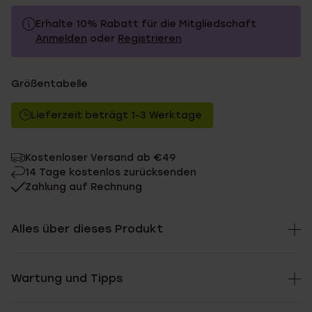
Erhalte 10% Rabatt für die Mitgliedschaft
Anmelden
oder
Registrieren
39.99
Ohne Mitgliederrabatt
Größentabelle
35.99
Mit Mitgliederrabatt
Lieferzeit beträgt 1-3 Werktage
Kostenloser Versand ab €49
14 Tage kostenlos zurücksenden
Zahlung auf Rechnung
Alles über dieses Produkt
Wartung und Tipps