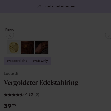
Schnelle Lieferzeiten
You
Ringe
are
here:
Wasserdicht
Web Only
Lucardi
Vergoldeter Edelstahlring
4.80
(5)
39
99