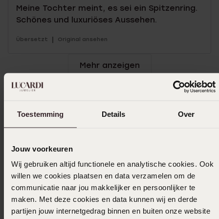
Meine Tochter meint, es sei ein Spitzenring.
Schönes und luxuriöses Aussehen.
|
Übersetzt
Original ansehen
Mehr anzeigen
Toestemming
Details
Over
Größe auswählen und bestellen
Das könnte dir gefallen
Jouw voorkeuren
Wij gebruiken altijd functionele en analytische cookies. Ook
willen we cookies plaatsen en data verzamelen om de
communicatie naar jou makkelijker en persoonlijker te
maken. Met deze cookies en data kunnen wij en derde
partijen jouw internetgedrag binnen en buiten onze website