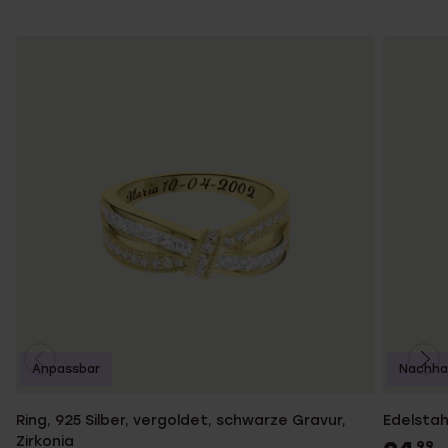
Anpassbar
Nachhal
Ring, 925 Silber, vergoldet, schwarze Gravur,
Edelstah
Zirkonia
99