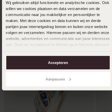
Wij gebruiken altijd functionele en analytische cookies. Ook
willen we cookies plaatsen en data verzamelen om de
communicatie naar jou makkelijker en persoonlijker te
maken. Met deze cookies en data kunnen wij en derde
Größe auswählen und bestellen
partijen jouw internetgedrag binnen en buiten onze website
volgen en verzamelen. Hiermee passen wij en derden onze
Das könnte dir gefallen
website, advertenties en communicatie aan jouw interesses
aan. Door op ‘accepteren’ te klikken ga je hiermee akkoord.
Je kunt je voorkeuren altijd weer aanpassen. Lees er meer
over in ons
cookiebeleid
.
Accepteren
Aanpassen