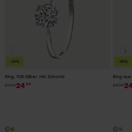
-38%
-38%
Ring, 925 Silber, mit Zirkonia
Ring aus 
24
2
99
39.99
39.99