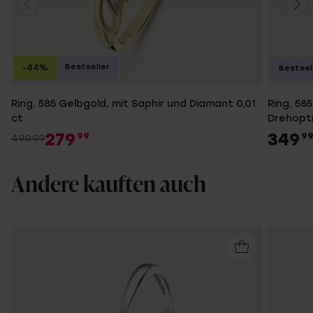
Bestseller
-44%
Bestsel
Ring, 585 Gelbgold, mit Saphir und Diamant 0,01
Ring, 58
ct
Drehopti
279
349
99
9
499.99
Andere kauften auch