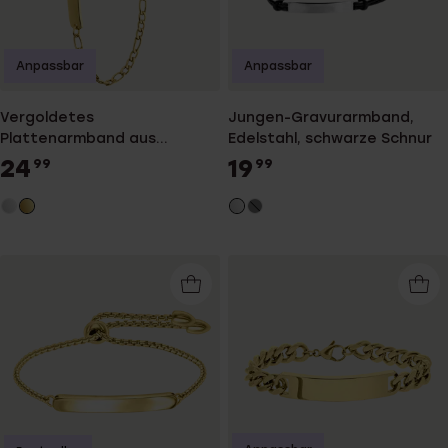
Anpassbar
Anpassbar
Vergoldetes
Jungen-Gravurarmband,
Plattenarmband aus
Edelstahl, schwarze Schnur
Edelstahl mit Fußball
24
19
99
99