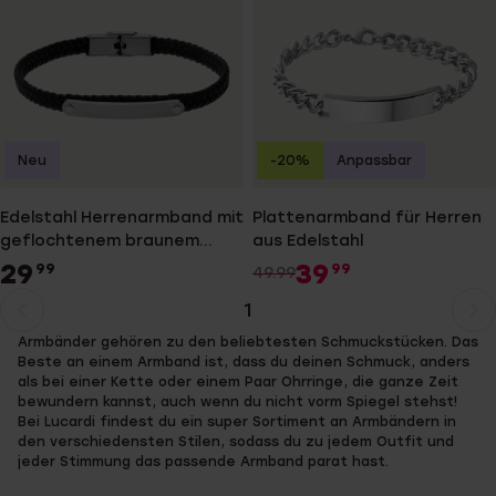
Neu
-20%
Anpassbar
Edelstahl Herrenarmband mit
Plattenarmband für Herren
geflochtenem braunem
aus Edelstahl
Leder
29
39
99
99
49.99
1
Aktuelle
Weiter
Armbänder gehören zu den beliebtesten Schmuckstücken. Das
Seite
zur
Beste an einem Armband ist, dass du deinen Schmuck, anders
Seite
als bei einer Kette oder einem Paar Ohrringe, die ganze Zeit
bewundern kannst, auch wenn du nicht vorm Spiegel stehst!
Bei Lucardi findest du ein super Sortiment an Armbändern in
den verschiedensten Stilen, sodass du zu jedem Outfit und
jeder Stimmung das passende Armband parat hast.