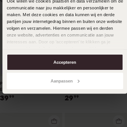
Ook willen we cookies plaatsen en data verzamelen om de
communicatie naar jou makkelijker en persoonlijker te
maken. Met deze cookies en data kunnen wij en derde
partijen jouw internetgedrag binnen en buiten onze website
volgen en verzamelen. Hiermee passen wij en derden
onze website, advertenties en communicatie aan jouw
interesses aan. Door op ‘accepteren’ te klikken ga je
hiermee akkoord. Je kunt je voorkeuren altijd weer
aanpassen. Lees er meer over in ons
cookiebeleid
.
Accepteren
Anpassbar
Neu
Aanpassen
Plattenarmband für Herren,
Edelstahl
Edelstahl, schwarz, mit
Herrenplattarmband
schwarzer Gravur
geflochtenes Leder schwarz
39
29
99
99