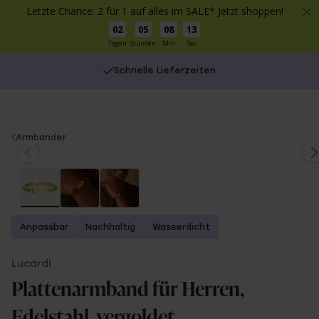
Letzte Chance: 2 für 1 auf alles im SALE* Jetzt shoppen!
02
05
08
13
Tagen
Stunden
Min
Sec
Schnelle Lieferzeiten
You
Armbänder
are
here:
Anpassbar
Nachhaltig
Wasserdicht
Lucardi
Plattenarmband für Herren,
Edelstahl, vergoldet