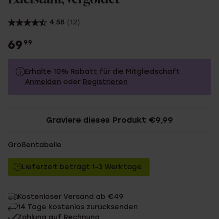
4.58
(12)
69
99
Erhalte 10% Rabatt für die Mitgliedschaft
Anmelden
oder
Registrieren
69.99
Ohne Mitgliederrabatt
Graviere dieses Produkt €9,99
62.99
Mit Mitgliederrabatt
Größentabelle
Lieferzeit beträgt 1-3 Werktage
Kostenloser Versand ab €49
14 Tage kostenlos zurücksenden
Zahlung auf Rechnung