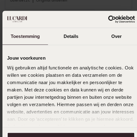
|
Übersetzt
Original ansehen
Mehr anzeigen
Toestemming
Details
Over
Größe auswählen und bestellen
Jouw voorkeuren
Das könnte dir gefallen
Wij gebruiken altijd functionele en analytische cookies. Ook
willen we cookies plaatsen en data verzamelen om de
communicatie naar jou makkelijker en persoonlijker te
maken. Met deze cookies en data kunnen wij en derde
partijen jouw internetgedrag binnen en buiten onze website
volgen en verzamelen. Hiermee passen wij en derden onze
website, advertenties en communicatie aan jouw interesses
aan. Door op ‘accepteren’ te klikken ga je hiermee akkoord.
Je kunt je voorkeuren altijd weer aanpassen. Lees er meer
over in ons
cookiebeleid
.