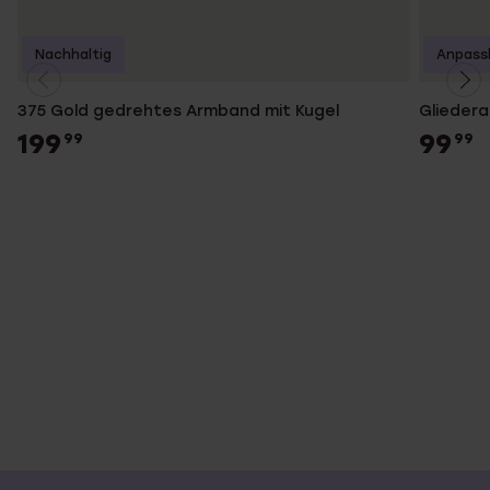
Nachhaltig
Anpass
375 Gold gedrehtes Armband mit Kugel
Gliedera
199
99
99
99