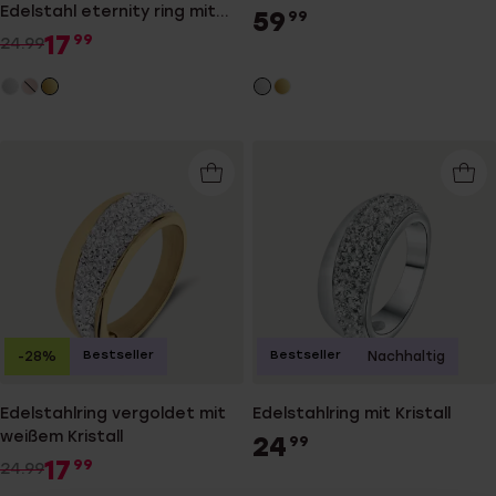
Edelstahl eternity ring mit
59
99
Kristall
17
99
24.99
Bestseller
Bestseller
-28%
Nachhaltig
Edelstahlring vergoldet mit
Edelstahlring mit Kristall
weißem Kristall
24
99
17
99
24.99