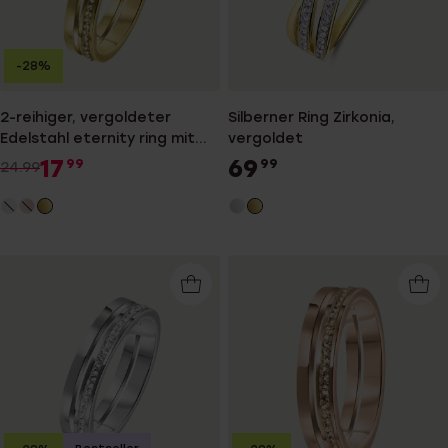
-28%
2-reihiger, vergoldeter
Silberner Ring Zirkonia,
Edelstahl eternity ring mit
vergoldet
Light Colorado
17
69
99
99
24.99