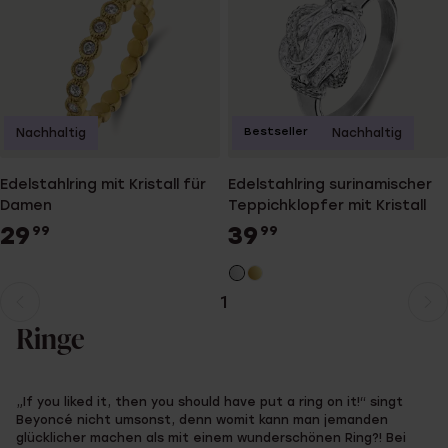
Bestseller
Nachhaltig
Nachhaltig
Edelstahlring mit Kristall für
Edelstahlring surinamischer
Damen
Teppichklopfer mit Kristall
29
39
99
99
1
Aktuelle
Weiter
Seite
zur
Ringe
Seite
„If you liked it, then you should have put a ring on it!“ singt
Beyoncé nicht umsonst, denn womit kann man jemanden
glücklicher machen als mit einem wunderschönen Ring?! Bei