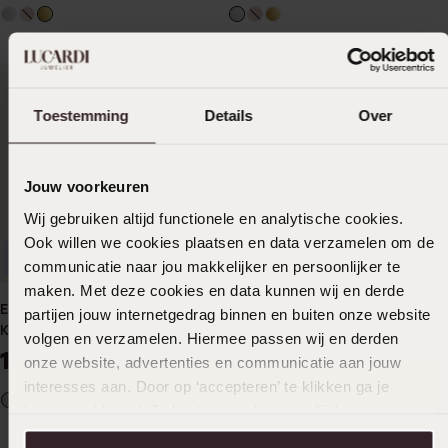
Toestemming
Details
Over
Jouw voorkeuren
Wij gebruiken altijd functionele en analytische cookies.
Ook willen we cookies plaatsen en data verzamelen om de
Nachhaltig
Nachhaltig
communicatie naar jou makkelijker en persoonlijker te
maken. Met deze cookies en data kunnen wij en derde
Edelstahlring Mesh mit
Edelstahlring aus
partijen jouw internetgedrag binnen en buiten onze website
Kristall
vergoldetem Mesh mit
volgen en verzamelen. Hiermee passen wij en derden
Kristall
19
19
99
99
onze website, advertenties en communicatie aan jouw
interesses aan. Door op ‘accepteren’ te klikken ga je
+1
+1
hiermee akkoord. Je kunt je voorkeuren altijd weer
aanpassen. Lees er meer over in ons
cookiebeleid
.