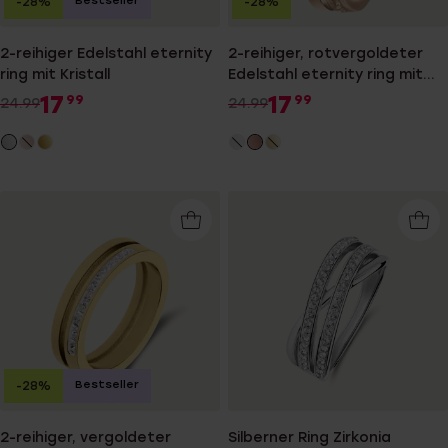
Bestseller
-28%
-28%
2-reihiger Edelstahl eternity
2-reihiger, rotvergoldeter
ring mit Kristall
Edelstahl eternity ring mit
Light Peach
17
17
99
99
24.99
24.99
Bestseller
-28%
2-reihiger, vergoldeter
Silberner Ring Zirkonia