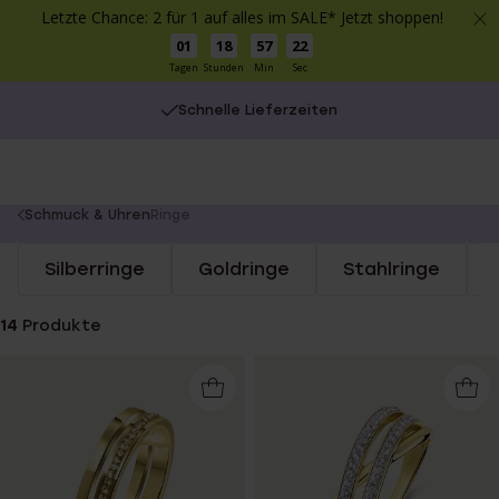
Letzte Chance: 2 für 1 auf alles im SALE* Jetzt shoppen!
01
18
57
22
Tagen
Stunden
Min
Sec
Schnelle Lieferzeiten
You
Schmuck & Uhren
Ringe
are
Silberringe
Goldringe
Stahlringe
here:
14
Produkte