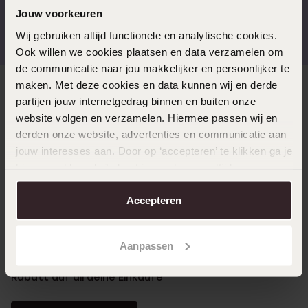
Jouw voorkeuren
Kostenloser Versand ab
Bewertet mit 4,58 / 5
€49
(55.000+ reviews)
Wij gebruiken altijd functionele en analytische cookies.
Ook willen we cookies plaatsen en data verzamelen om
de communicatie naar jou makkelijker en persoonlijker te
maken. Met deze cookies en data kunnen wij en derde
Direkt zu
partijen jouw internetgedrag binnen en buiten onze
website volgen en verzamelen. Hiermee passen wij en
derden onze website, advertenties en communicatie aan
Über Lucardi
jouw interesses aan. Door op ‘accepteren’ te klikken ga je
hiermee akkoord. Je kunt je voorkeuren altijd weer
aanpassen. Lees er meer over in ons
cookiebeleid
.
Kundenservice
Accepteren
LUCARDI MITGLIED
Aanpassen
Werde Mitglied und erhalte immer mindestens 10%
Rabatt auf all deine Einkäufe