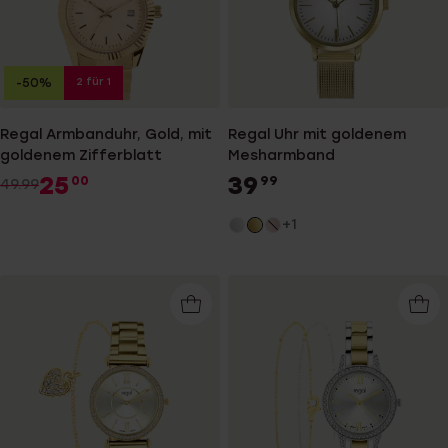
2 für 1
-50%
Regal Armbanduhr, Gold, mit
Regal Uhr mit goldenem
goldenem Zifferblatt
Mesharmband
25
39
00
99
49.99
+1