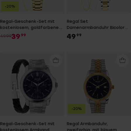
-20%
Regal-Geschenk-Set mit
Regal Set
kostenlosem, goldfarbenem
Damenarmbanduhr Bicolor
Armband
mit Armbändern RG3043-01
39
49
99
99
49.99
-20%
Regal-Geschenk-Set mit
Regal Armbanduhr,
kostenlosem Armband
zweifarbig, mit blauem