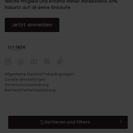
Werde Mitglied und erhalte immer mindestens 10%
den Artikel dann einfach zurückschicken, wobei keine extra
Kosten anfallen. Also worauf warten Sie noch? Bestellen Sie
Rabatt auf all deine Einkäufe
schnell! “Don’t count every hour in the day, make every hour in
the day count!”
Jetzt anmelden
Allgemeine Geschäftsbedingungen
Cookie-Einstellungen
Datenschutzerklärung
Barrierefreiheitserklärung
Sortieren und filtern
1