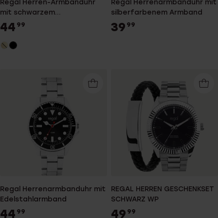
Regal Herren-Armbanduhr
Regal Herrenarmbanduhr mit
mit schwarzem
silberfarbenem Armband
Edelstahlarmband
44
39
99
99
Regal Herrenarmbanduhr mit
REGAL HERREN GESCHENKSET
Edelstahlarmband
SCHWARZ WP
44
49
99
99