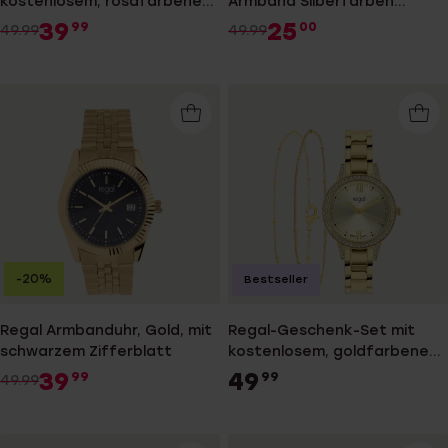
kostenlosem, rosafarbenem
Armband Silberfarben
Armband
RG3030-100
39
25
99
00
49.99
49.99
-20%
Bestseller
Regal Armbanduhr, Gold, mit
Regal-Geschenk-Set mit
schwarzem Zifferblatt
kostenlosem, goldfarbenem
Armband
39
49
99
99
49.99