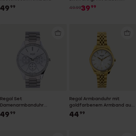
Zifferblatt
49
39
99
99
49.99
Regal Set
Regal Armbanduhr mit
Damenarmbanduhr
goldfarbenem Armband aus
silberfarben mit Armband
Edelstahl
49
44
99
99
RG3414-632