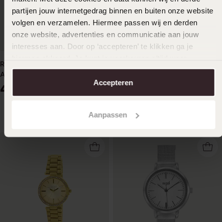
partijen jouw internetgedrag binnen en buiten onze website
volgen en verzamelen. Hiermee passen wij en derden
onze website, advertenties en communicatie aan jouw
2 für 1
-50%
interesses aan. Door op ‘accepteren’ te klikken ga je
hiermee akkoord. Je kunt je voorkeuren altijd weer
Regal Damenarmbanduhr &
Regal Armbanduhr mit
aanpassen. Lees er meer over in ons
cookiebeleid
.
Armband in Geschenkbox
Edelstahlarmband
Accepteren
49
25
99
00
49.99
Aanpassen