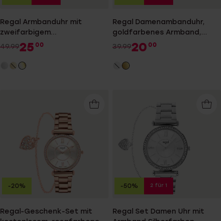
Regal Armbanduhr mit
Regal Damenambanduhr,
zweifarbigem
goldfarbenes Armband,
Edelstahlarmband.
Legierung
25
20
00
00
49.99
39.99
2 für 1
-20%
-50%
Regal-Geschenk-Set mit
Regal Set Damen Uhr mit