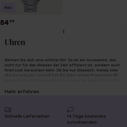
Neu
54
99
1
Aktuelle
Weiter
Seite
zur
Uhren
Seite
Gönnen Sie sich eine schöne Uhr! Es ist ein Accessoire, das
nicht nur für das Ablesen der Zeit effizient ist, sondern auch
Ihren Look bereichern kann. Ob Sie nun klassisch, trendy oder
stur bevorzugen, Lucardi hat für jeden etwas Passendes! Wir
bieten Ihnen 35 Uhrenmarken an, woraus Sie eine Wahl treffen
können. Ein riesiges Angebot oder? Schauen Sie sich die
Kollektion schnell an.
Mehr erfahren
Wählen Sie Ihre bevorzugte Uhr
Schnelle Lieferzeiten
14 Tage kostenlos
zurücksenden