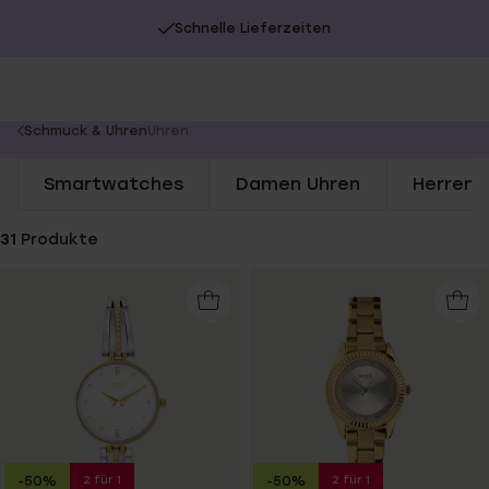
Schnelle Lieferzeiten
You
Schmuck & Uhren
Uhren
are
Smartwatches
Damen Uhren
Herren 
here:
31
Produkte
2 für 1
2 für 1
-50%
-50%