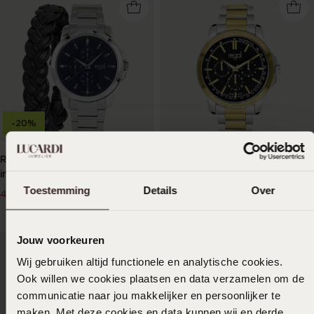
-20%
Regal Armbanduhr für Herren
Regal Herrenarmbanduhr mit
in Geschenkbox mit Armband
zweifarbigem Armband
Toestemming
Details
Over
39
44
99
99
49.99
Jouw voorkeuren
Wij gebruiken altijd functionele en analytische cookies.
Ook willen we cookies plaatsen en data verzamelen om de
communicatie naar jou makkelijker en persoonlijker te
maken. Met deze cookies en data kunnen wij en derde