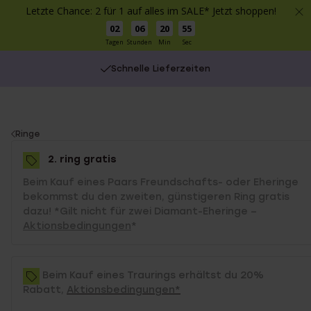
Letzte Chance: 2 für 1 auf alles im SALE* Jetzt shoppen!
02
06
20
55
Tagen
Stunden
Min
Sec
Schnelle Lieferzeiten
You
Ringe
are
2. ring gratis
here:
Beim Kauf eines Paars Freundschafts- oder Eheringe
bekommst du den zweiten, günstigeren Ring gratis
dazu! *Gilt nicht für zwei Diamant-Eheringe –
Aktionsbedingungen
*
Beim Kauf eines Traurings erhältst du 20%
Rabatt,
Aktionsbedingungen*