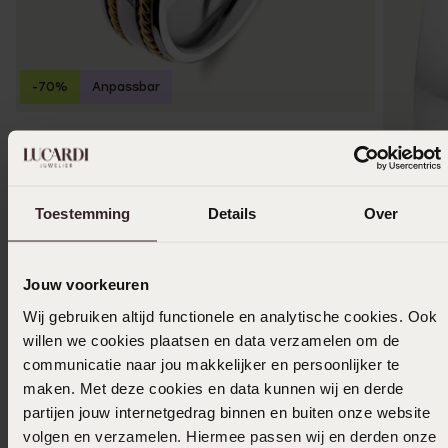
-70%
Anpassbar
Recycelter Edelstahl Damen- und Herrenring
18
00
59.99
Toestemming
Details
Over
Jouw voorkeuren
-70%
Wij gebruiken altijd functionele en analytische cookies. Ook
Herrenri
willen we cookies plaatsen en data verzamelen om de
15
communicatie naar jou makkelijker en persoonlijker te
49.99
maken. Met deze cookies en data kunnen wij en derde
partijen jouw internetgedrag binnen en buiten onze website
volgen en verzamelen. Hiermee passen wij en derden onze