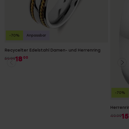
-70%
Anpassbar
Recycelter Edelstahl Damen- und Herrenring
18
00
59.99
-70%
Herrenri
15
49.99