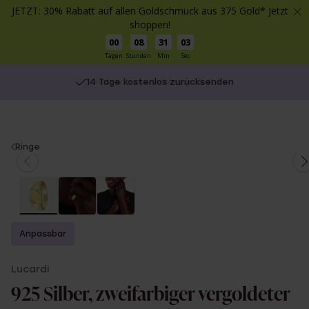
JETZT: 30% Rabatt auf allen Goldschmuck aus 375 Gold* Jetzt
shoppen!
00
08
31
03
Tagen
Stunden
Min
Sec
14 Tage kostenlos zurücksenden
You
Ringe
are
here:
Anpassbar
Lucardi
925 Silber, zweifarbiger vergoldeter