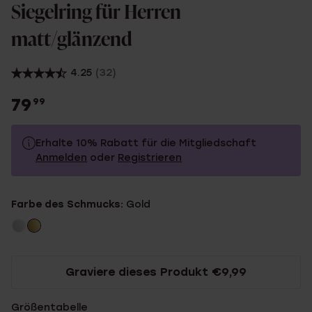
Siegelring für Herren
matt/glänzend
4.25
(32)
79
99
Erhalte 10% Rabatt für die Mitgliedschaft
Anmelden
oder
Registrieren
79.99
Ohne Mitgliederrabatt
Farbe des Schmucks:
Gold
71.99
Mit Mitgliederrabatt
Graviere dieses Produkt €9,99
Größentabelle