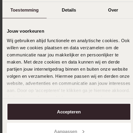
|
Übersetzt
Original ansehen
Toestemming
Details
Over
Mehr anzeigen
Jouw voorkeuren
Wij gebruiken altijd functionele en analytische cookies. Ook
willen we cookies plaatsen en data verzamelen om de
Größe auswählen und bestellen
communicatie naar jou makkelijker en persoonlijker te
maken. Met deze cookies en data kunnen wij en derde
Das könnte dir gefallen
partijen jouw internetgedrag binnen en buiten onze website
volgen en verzamelen. Hiermee passen wij en derden onze
website, advertenties en communicatie aan jouw interesses
aan. Door op ‘accepteren’ te klikken ga je hiermee akkoord.
Je kunt je voorkeuren altijd weer aanpassen. Lees er meer
over in ons
cookiebeleid
.
Accepteren
Aanpassen