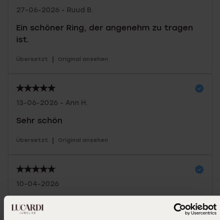
27-06-2026 - Ruud B.
Ein schöner Ring, der angenehm zu tragen
ist.
|
Übersetzt
Original ansehen
13-06-2026 - Ann H.
Sehr schön
|
Übersetzt
Original ansehen
10-04-2026
Ich mag es sehr, es macht Spaß, es zu
tragen.