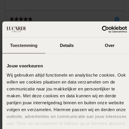
17-04-2024
Toestemming
Details
Over
Mehr anzeigen
Jouw voorkeuren
Wij gebruiken altijd functionele en analytische cookies. Ook
In den Warenkorb legen
willen we cookies plaatsen en data verzamelen om de
communicatie naar jou makkelijker en persoonlijker te
Das könnte dir gefallen
maken. Met deze cookies en data kunnen wij en derde
partijen jouw internetgedrag binnen en buiten onze website
volgen en verzamelen. Hiermee passen wij en derden onze
website, advertenties en communicatie aan jouw interesses
aan. Door op ‘accepteren’ te klikken ga je hiermee akkoord.