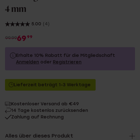
4 mm
5.00
(4)
69
99
99.99
Erhalte 10% Rabatt für die Mitgliedschaft
Anmelden
oder
Registrieren
99.99
Ohne Mitgliederrabatt
Lieferzeit beträgt 1-3 Werktage
89.99
Mit Mitgliederrabatt
Kostenloser Versand ab €49
14 Tage kostenlos zurücksenden
Zahlung auf Rechnung
Alles über dieses Produkt