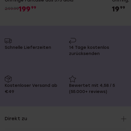
Ohrringe Fantasie aus 375 Gold
Ohrring,
199
19
99
99
249.99
Schnelle Lieferzeiten
14 Tage kostenlos
zurücksenden
Kostenloser Versand ab
Bewertet mit 4,58 / 5
€49
(55.000+ reviews)
Direkt zu