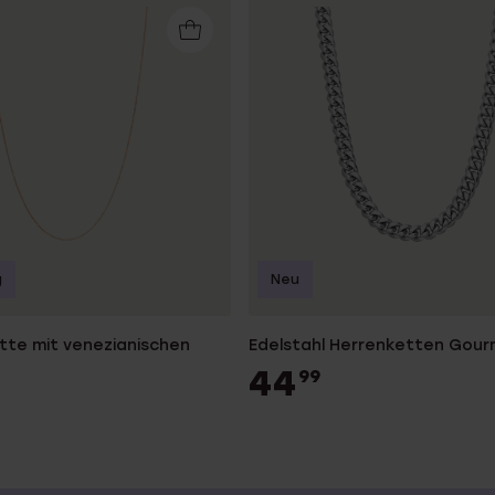
g
Neu
tte mit venezianischen
Edelstahl Herrenketten Gou
44
99