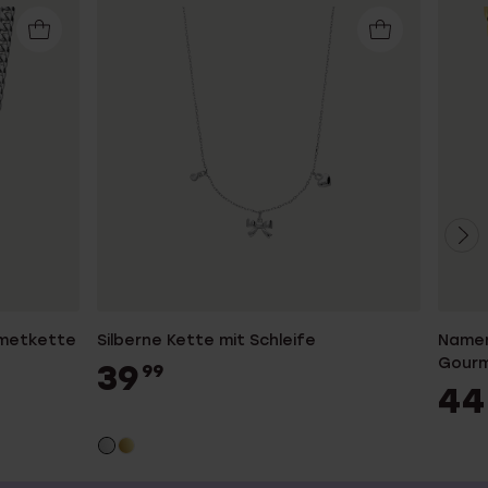
rmetkette
Silberne Kette mit Schleife
Namen
Gourm
39
99
44