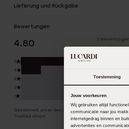
Lieferung und Rückgabe
Bewertungen
5 Bewertunge
4.80
5
80.
4
20.
Toestemming
3
0.0
2
0.0
Jouw voorkeuren
1
0.0
Wij gebruiken altijd functio
Gesammelt unter den
Nutzungsbedingungen
von
communicatie naar jou makkel
Trusted shops
internetgedrag binnen en bu
advertenties en communicatie