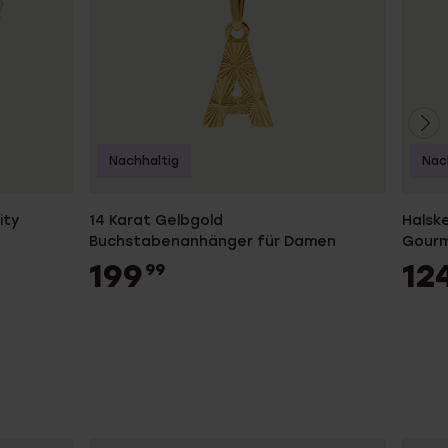
Nachhaltig
Nac
ity
14 Karat Gelbgold
Halske
Buchstabenanhänger für Damen
Gourm
199
12
99