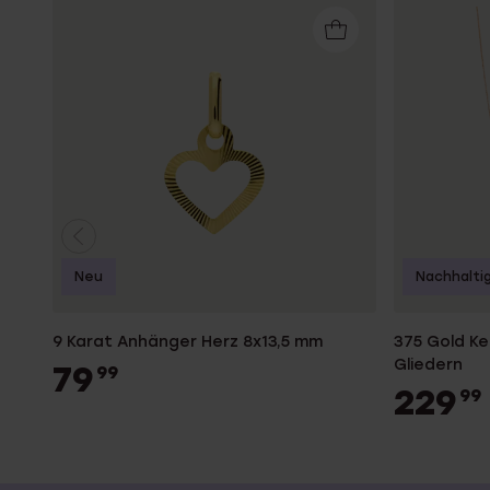
Neu
Nachhalti
9 Karat Anhänger Herz 8x13,5 mm
375 Gold Ke
Gliedern
79
99
229
99