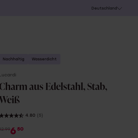
chießen
Deutschland
Nachhaltig
Wasserdicht
Lucardi
Charm aus Edelstahl, Stab,
Weiß
4.80
(5)
6
50
12.99