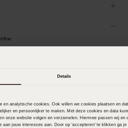
n
Filter
0%
14-11-2025 - Denise
0%
Details
%
%
26-06-2025 - Corry
%
nele en analytische cookies. Ook willen we cookies plaatsen en 
ijker en persoonlijker te maken. Met deze cookies en data kunn
iten onze website volgen en verzamelen. Hiermee passen wij en 
05-01-2025 - Anja I.
 aan jouw interesses aan. Door op ‘accepteren’ te klikken ga je