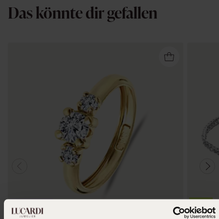
Das könnte dir gefallen
3=2
Bestseller