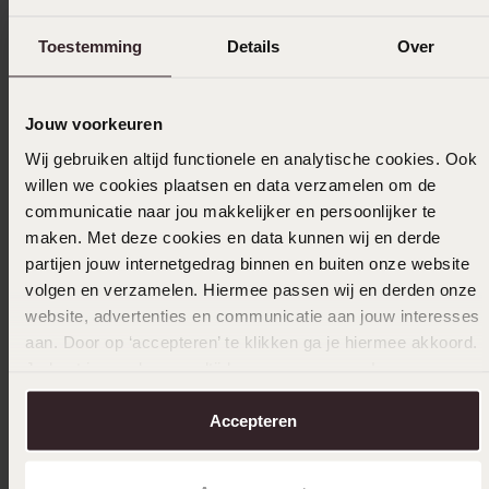
Ring, 585 Gelbgold, mit 3 Zirkoniasteinen
Silbern
Toestemming
Details
Over
Glied
279
99
69
99
Jouw voorkeuren
Wij gebruiken altijd functionele en analytische cookies. Ook
Andere kauften auch
willen we cookies plaatsen en data verzamelen om de
communicatie naar jou makkelijker en persoonlijker te
maken. Met deze cookies en data kunnen wij en derde
partijen jouw internetgedrag binnen en buiten onze website
volgen en verzamelen. Hiermee passen wij en derden onze
website, advertenties en communicatie aan jouw interesses
aan. Door op ‘accepteren’ te klikken ga je hiermee akkoord.
Je kunt je voorkeuren altijd weer aanpassen. Lees er meer
over in ons
cookiebeleid
.
Accepteren