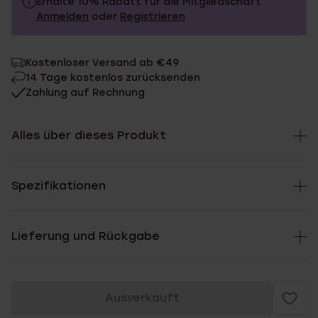
Erhalte 10% Rabatt für die Mitgliedschaft
Anmelden
oder
Registrieren
229.0
Ohne Mitgliederrabatt
Kostenloser Versand ab €49
206.1
Mit Mitgliederrabatt
14 Tage kostenlos zurücksenden
Zahlung auf Rechnung
Alles über dieses Produkt
Spezifikationen
Lieferung und Rückgabe
Ausverkauft