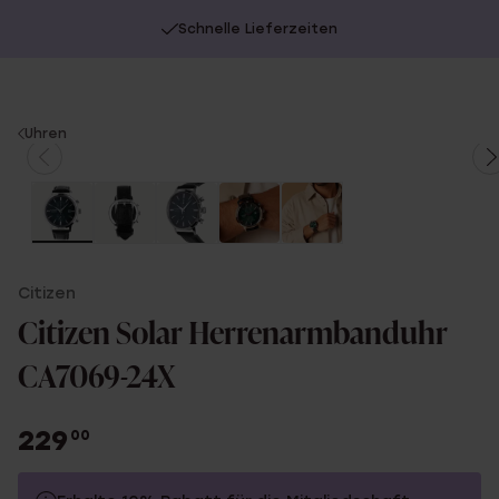
Schnelle Lieferzeiten
You
Uhren
are
here:
Citizen
Citizen Solar Herrenarmbanduhr
CA7069-24X
229
00