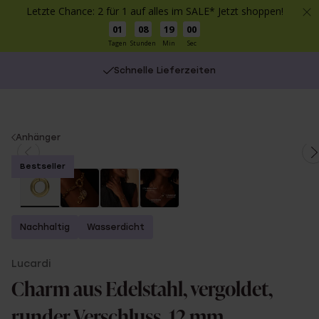
Letzte Chance: 2 für 1 auf alles im SALE* Jetzt shoppen!
01
08
19
00
Tagen
Stunden
Min
Sec
Schnelle Lieferzeiten
You
Anhänger
are
Bestseller
here:
Nachhaltig
Wasserdicht
Lucardi
Charm aus Edelstahl, vergoldet,
runder Verschluss, 12 mm