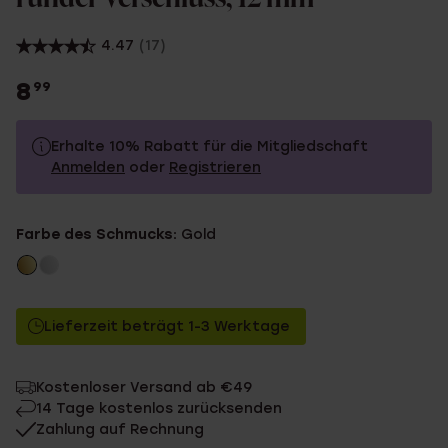
4.47
(17)
8
99
Erhalte 10% Rabatt für die Mitgliedschaft
Anmelden
oder
Registrieren
8.99
Ohne Mitgliederrabatt
Farbe des Schmucks:
Gold
8.09
Mit Mitgliederrabatt
Lieferzeit beträgt 1-3 Werktage
Kostenloser Versand ab €49
14 Tage kostenlos zurücksenden
Zahlung auf Rechnung