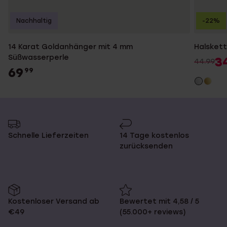
Nachhaltig
-22%
14 Karat Goldanhänger mit 4 mm
Halskett
Süßwasserperle
3
44.99
69
99
Schnelle Lieferzeiten
14 Tage kostenlos
zurücksenden
Kostenloser Versand ab
Bewertet mit 4,58 / 5
€49
(55.000+ reviews)