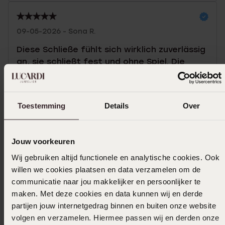
09-05-2026 - Sona R.
Diese Schließe fühlt sich wirklich zuverlässig
an, sie schließt fest und ohne Spiel. Die
Goldbeschichtung sieht auch wirklich schön
und die 12 mm Größe passt perfekt für
mich. Genau das, wonach ich gesucht habe.
Toestemming
Details
Over
|
Übersetzt
Original ansehen
Jouw voorkeuren
Mehr anzeigen
Wij gebruiken altijd functionele en analytische cookies. Ook
willen we cookies plaatsen en data verzamelen om de
communicatie naar jou makkelijker en persoonlijker te
maken. Met deze cookies en data kunnen wij en derde
In den Warenkorb legen
partijen jouw internetgedrag binnen en buiten onze website
volgen en verzamelen. Hiermee passen wij en derden onze
Das könnte dir gefallen