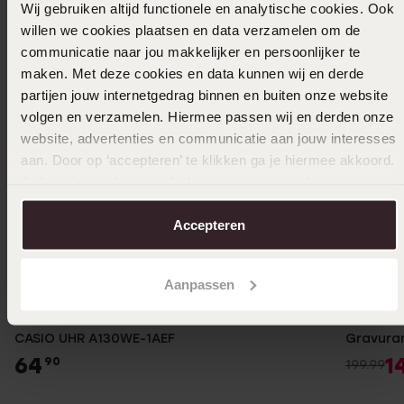
Wij gebruiken altijd functionele en analytische cookies. Ook
willen we cookies plaatsen en data verzamelen om de
communicatie naar jou makkelijker en persoonlijker te
maken. Met deze cookies en data kunnen wij en derde
partijen jouw internetgedrag binnen en buiten onze website
volgen en verzamelen. Hiermee passen wij en derden onze
website, advertenties en communicatie aan jouw interesses
aan. Door op ‘accepteren’ te klikken ga je hiermee akkoord.
Je kunt je voorkeuren altijd weer aanpassen. Lees er meer
over in ons
cookiebeleid
.
Accepteren
Aanpassen
-25%
CASIO UHR A130WE-1AEF
Gravurar
64
1
90
199.99