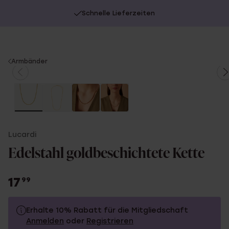
Schnelle Lieferzeiten
You
Armbänder
are
here:
Lucardi
Edelstahl goldbeschichtete Kette
17
99
Erhalte 10% Rabatt für die Mitgliedschaft
Anmelden
oder
Registrieren