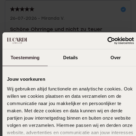
26-07-2026 - Miranda V.
Schöne Ohrringe und nicht zu teuer
|
Übersetzt
Original ansehen
Mehr anzeigen
Toestemming
Details
Over
Jouw voorkeuren
In den Warenkorb legen
Wij gebruiken altijd functionele en analytische cookies. Ook
willen we cookies plaatsen en data verzamelen om de
communicatie naar jou makkelijker en persoonlijker te
Das könnte dir gefallen
maken. Met deze cookies en data kunnen wij en derde
partijen jouw internetgedrag binnen en buiten onze website
volgen en verzamelen. Hiermee passen wij en derden onze
website, advertenties en communicatie aan jouw interesses