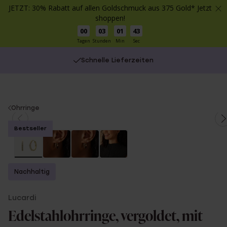
JETZT: 30% Rabatt auf allen Goldschmuck aus 375 Gold* Jetzt
shoppen!
00
03
01
43
Tagen
Stunden
Min
Sec
Schnelle Lieferzeiten
You
Ohrringe
are
Bestseller
here:
Nachhaltig
Lucardi
Edelstahlohrringe, vergoldet, mit