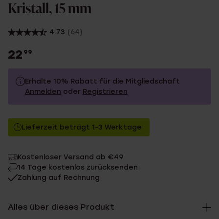
Kristall, 15 mm
4.73
(64)
22
99
Erhalte 10% Rabatt für die Mitgliedschaft
Anmelden
oder
Registrieren
22.99
Ohne Mitgliederrabatt
Lieferzeit beträgt 1-3 Werktage
20.69
Mit Mitgliederrabatt
Kostenloser Versand ab €49
14 Tage kostenlos zurücksenden
Zahlung auf Rechnung
Alles über dieses Produkt