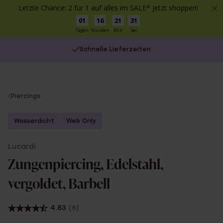
Letzte Chance: 2 für 1 auf alles im SALE* Jetzt shoppen!
01
16
21
30
Tagen
Stunden
Min
Sec
Schnelle Lieferzeiten
You
Piercings
are
here:
Wasserdicht
Web Only
Lucardi
Zungenpiercing, Edelstahl,
vergoldet, Barbell
4.83
(6)