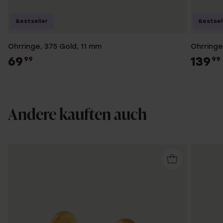
Bestseller
Bestsel
Ohrringe, 375 Gold, 11 mm
Ohrringe,
69
139
99
99
Andere kauften auch