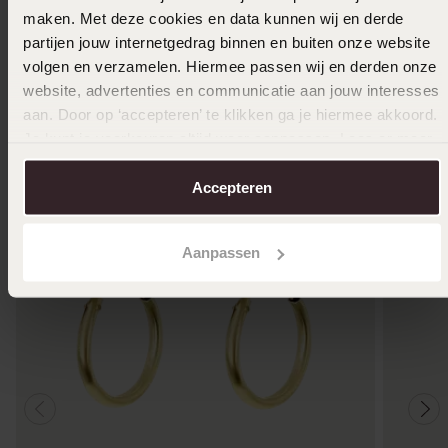
maken. Met deze cookies en data kunnen wij en derde
In den Warenkorb legen
partijen jouw internetgedrag binnen en buiten onze website
volgen en verzamelen. Hiermee passen wij en derden onze
website, advertenties en communicatie aan jouw interesses
Das könnte dir gefallen
aan. Door op ‘accepteren’ te klikken ga je hiermee akkoord.
Je kunt je voorkeuren altijd weer aanpassen. Lees er meer
over in ons
cookiebeleid
.
Accepteren
Aanpassen