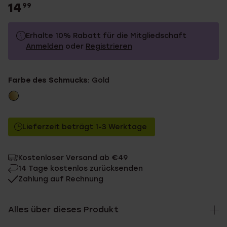
14
99
Erhalte 10% Rabatt für die Mitgliedschaft
Anmelden
oder
Registrieren
14.99
Ohne Mitgliederrabatt
Farbe des Schmucks:
Gold
13.49
Mit Mitgliederrabatt
Lieferzeit beträgt 1-3 Werktage
Kostenloser Versand ab €49
14 Tage kostenlos zurücksenden
Zahlung auf Rechnung
Alles über dieses Produkt