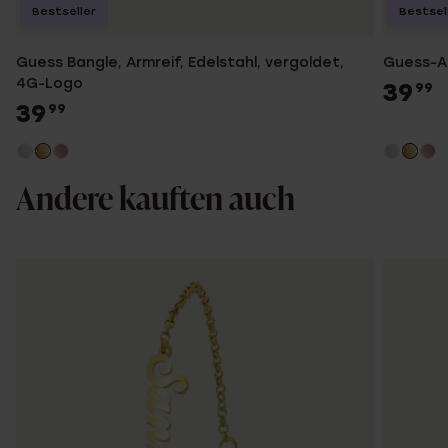
Bestseller
Bestsel
Guess Bangle, Armreif, Edelstahl, vergoldet,
Guess-Ar
4G-Logo
39
99
39
99
Andere kauften auch