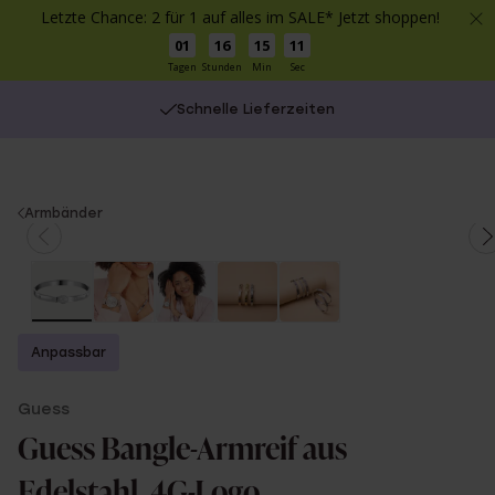
Letzte Chance: 2 für 1 auf alles im SALE* Jetzt shoppen!
01
16
15
10
Tagen
Stunden
Min
Sec
Schnelle Lieferzeiten
You
Armbänder
are
here:
Anpassbar
Guess
Guess Bangle-Armreif aus
Edelstahl, 4G-Logo