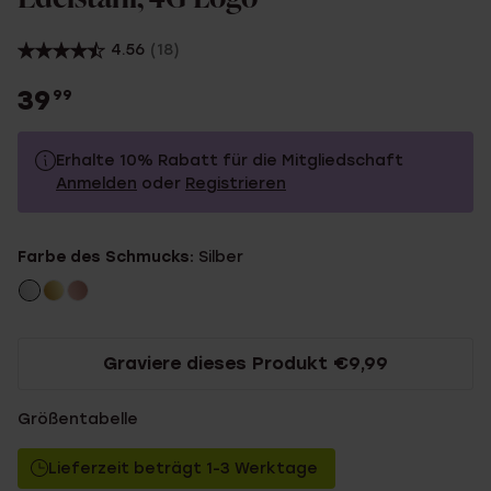
4.56
(18)
39
99
Erhalte 10% Rabatt für die Mitgliedschaft
Anmelden
oder
Registrieren
39.99
Ohne Mitgliederrabatt
Farbe des Schmucks:
Silber
35.99
Mit Mitgliederrabatt
Graviere dieses Produkt €9,99
Größentabelle
Lieferzeit beträgt 1-3 Werktage