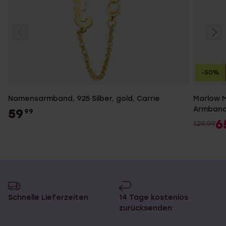
-50%
Namensarmband, 925 Silber, gold, Carrie
Marlow M
Armban
59
99
6
129.99
Schnelle Lieferzeiten
14 Tage kostenlos
zurücksenden