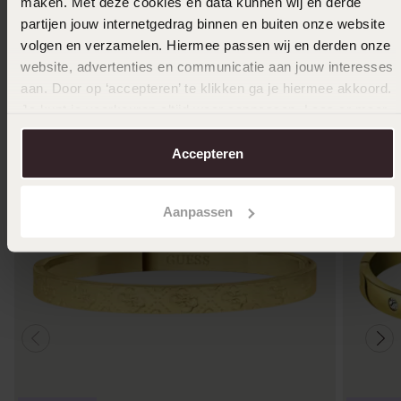
maken. Met deze cookies en data kunnen wij en derde
Größe auswählen und bestellen
partijen jouw internetgedrag binnen en buiten onze website
volgen en verzamelen. Hiermee passen wij en derden onze
Das könnte dir gefallen
website, advertenties en communicatie aan jouw interesses
aan. Door op ‘accepteren’ te klikken ga je hiermee akkoord.
Je kunt je voorkeuren altijd weer aanpassen. Lees er meer
over in ons
cookiebeleid
.
Accepteren
Aanpassen