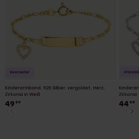
Anpass
Bestseller
Kinderarmband, 925 Silber, vergoldet, Herz,
Kinderar
Zirkonia in Weiß
Zirkonia
49
44
99
99