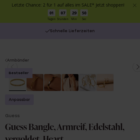
Letzte Chance: 2 für 1 auf alles im SALE* Jetzt shoppen!
01
07
29
49
Tagen
Stunden
Min
Sec
Schnelle Lieferzeiten
You
Armbänder
are
Bestseller
here:
Anpassbar
Guess
Guess Bangle, Armreif, Edelstahl,
vergoldet, Heart