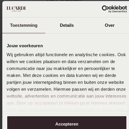
Toestemming
Details
Over
Größe auswählen und bestellen
Das könnte dir gefallen
Jouw voorkeuren
Wij gebruiken altijd functionele en analytische cookies. Ook
willen we cookies plaatsen en data verzamelen om de
communicatie naar jou makkelijker en persoonlijker te
maken. Met deze cookies en data kunnen wij en derde
partijen jouw internetgedrag binnen en buiten onze website
volgen en verzamelen. Hiermee passen wij en derden onze
website, advertenties en communicatie aan jouw interesses
aan. Door op ‘accepteren’ te klikken ga je hiermee akkoord.
Je kunt je voorkeuren altijd weer aanpassen. Lees er meer
over in ons
cookiebeleid
.
Accepteren