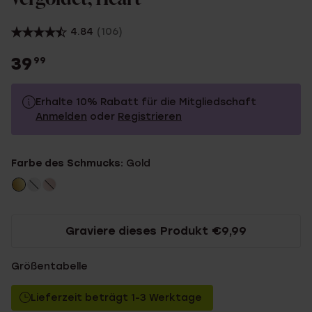
4.84
(106)
39
99
Erhalte 10% Rabatt für die Mitgliedschaft
Anmelden
oder
Registrieren
39.99
Ohne Mitgliederrabatt
Farbe des Schmucks:
Gold
35.99
Mit Mitgliederrabatt
Graviere dieses Produkt €9,99
Größentabelle
Lieferzeit beträgt 1-3 Werktage