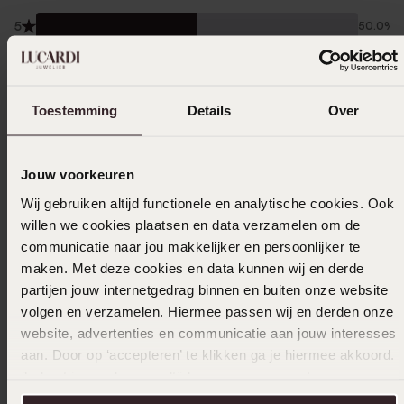
5
50.0%
4
0.0%
3
50.0%
2
0.0%
Toestemming
Details
Over
1
0.0%
Jouw voorkeuren
Gesammelt unter den
Nutzungsbedingungen
von
Trusted shops
Wij gebruiken altijd functionele en analytische cookies. Ook
willen we cookies plaatsen en data verzamelen om de
Filter
communicatie naar jou makkelijker en persoonlijker te
maken. Met deze cookies en data kunnen wij en derde
partijen jouw internetgedrag binnen en buiten onze website
12-06-2024 - Merel A.
volgen en verzamelen. Hiermee passen wij en derden onze
website, advertenties en communicatie aan jouw interesses
Hübsche Halskette, bleibt auch schön an
aan. Door op ‘accepteren’ te klikken ga je hiermee akkoord.
Ort und Stelle
Je kunt je voorkeuren altijd weer aanpassen. Lees er meer
|
over in ons
Übersetzt
cookiebeleid
Original ansehen
.