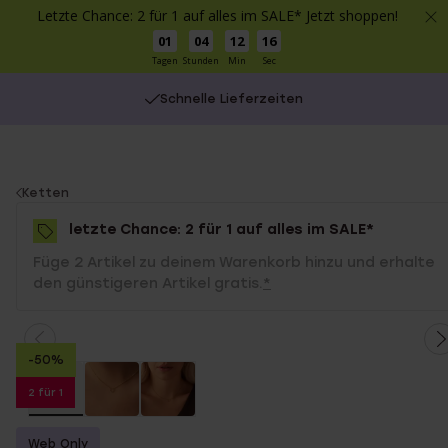
Letzte Chance: 2 für 1 auf alles im SALE* Jetzt shoppen!
01
04
12
16
Tagen
Stunden
Min
Sec
Schnelle Lieferzeiten
You
Ketten
are
letzte Chance: 2 für 1 auf alles im SALE*
here:
Füge 2 Artikel zu deinem Warenkorb hinzu und erhalte
den günstigeren Artikel gratis.
*
-50%
2 für 1
Web Only