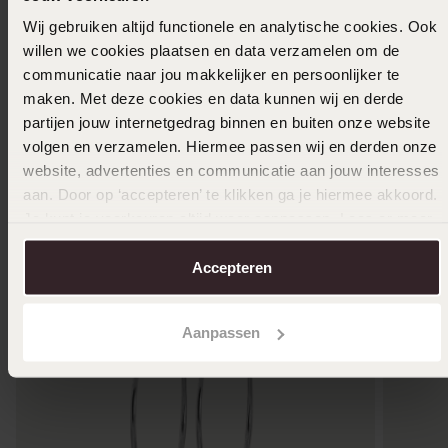
Wij gebruiken altijd functionele en analytische cookies. Ook
Mehr anzeigen
willen we cookies plaatsen en data verzamelen om de
communicatie naar jou makkelijker en persoonlijker te
maken. Met deze cookies en data kunnen wij en derde
partijen jouw internetgedrag binnen en buiten onze website
In den Warenkorb legen
volgen en verzamelen. Hiermee passen wij en derden onze
website, advertenties en communicatie aan jouw interesses
Das könnte dir gefallen
aan. Door op ‘accepteren’ te klikken ga je hiermee akkoord.
Je kunt je voorkeuren altijd weer aanpassen. Lees er meer
over in ons
cookiebeleid
.
Accepteren
Aanpassen