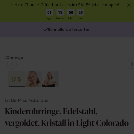
Letzte Chance: 2 für 1 auf alles im SALE* Jetzt shoppen!
01
18
50
52
Tagen
Stunden
Min
Sec
Schnelle Lieferzeiten
You
Ohrringe
are
here:
Little Miss Fabulous
Kinderohrringe, Edelstahl,
vergoldet, Kristall in Light Colorado