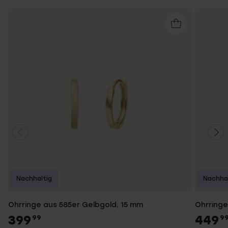
Nachhaltig
Nachhal
Ohrringe aus 585er Gelbgold, 15 mm
Ohrringe
399
449
99
9