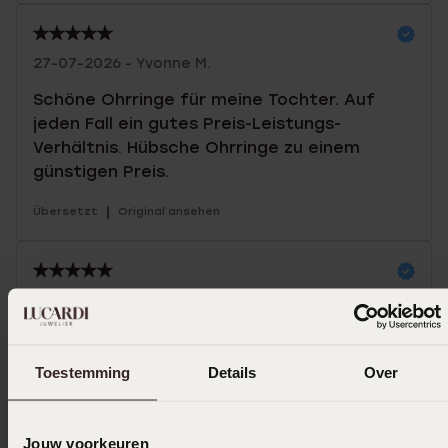
27-07-2026 - Yvonne M.
Schöne Ohrringe für meine Tochter. Auf
jeden Fall ein gutes Preis-Leistungs-
Verhältnis. Hübsche Ohrringe zu einem
günstigen Preis.
|
Übersetzt
Original ansehen
25-07-2026 - P v.
Ich habe sie für meine Tochter gekauft; es
sind schöne Ohrringe, und die Steinchen
Toestemming
Details
Over
können nicht herausfallen.
|
Übersetzt
Original ansehen
Jouw voorkeuren