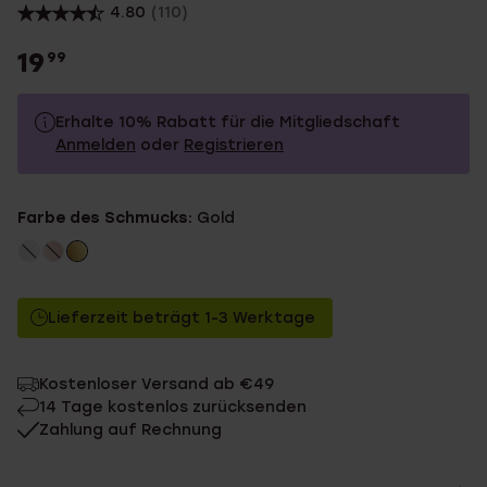
4.80
(110)
19
99
Erhalte 10% Rabatt für die Mitgliedschaft
Anmelden
oder
Registrieren
19.99
Ohne Mitgliederrabatt
Farbe des Schmucks:
Gold
17.99
Mit Mitgliederrabatt
Lieferzeit beträgt 1-3 Werktage
Kostenloser Versand ab €49
14 Tage kostenlos zurücksenden
Zahlung auf Rechnung