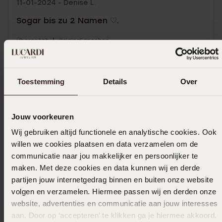
11-01-2024 - Denise L.
Sogar bis zu 2 Namen ♡.
|
Übersetzt
Original ansehen
Toestemming
Details
Over
Ich bin mit den
Bedingungen
für
Sonderbestellungen einverstanden
Jouw voorkeuren
In den Warenkorb legen
Wij gebruiken altijd functionele en analytische cookies. Ook
willen we cookies plaatsen en data verzamelen om de
Das könnte dir gefallen
communicatie naar jou makkelijker en persoonlijker te
maken. Met deze cookies en data kunnen wij en derde
partijen jouw internetgedrag binnen en buiten onze website
volgen en verzamelen. Hiermee passen wij en derden onze
website, advertenties en communicatie aan jouw interesses
aan. Door op ‘accepteren’ te klikken ga je hiermee akkoord.