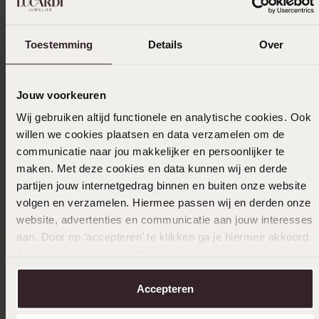
Toestemming
Details
Over
Nachhaltig
Jouw voorkeuren
Vergoldete Edelstahlkette mit
Namensk
Wij gebruiken altijd functionele en analytische cookies. Ook
Gourmetgliedern
39
99
willen we cookies plaatsen en data verzamelen om de
39
99
communicatie naar jou makkelijker en persoonlijker te
maken. Met deze cookies en data kunnen wij en derde
Andere kauften auch
partijen jouw internetgedrag binnen en buiten onze website
volgen en verzamelen. Hiermee passen wij en derden onze
website, advertenties en communicatie aan jouw interesses
aan. Door op ‘accepteren’ te klikken ga je hiermee akkoord.
Je kunt je voorkeuren altijd weer aanpassen. Lees er meer
over in ons
cookiebeleid
.
Accepteren