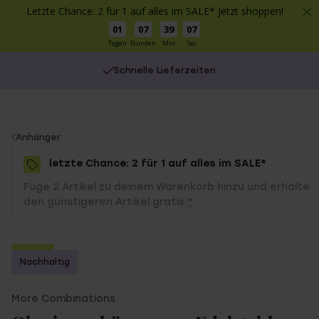
Letzte Chance: 2 für 1 auf alles im SALE* Jetzt shoppen!
01
07
39
07
Tagen
Stunden
Min
Sec
Schnelle Lieferzeiten
You
Anhänger
are
letzte Chance: 2 für 1 auf alles im SALE*
here:
Füge 2 Artikel zu deinem Warenkorb hinzu und erhalte
den günstigeren Artikel gratis.
*
-70%
Nachhaltig
2 für 1
More Combinations