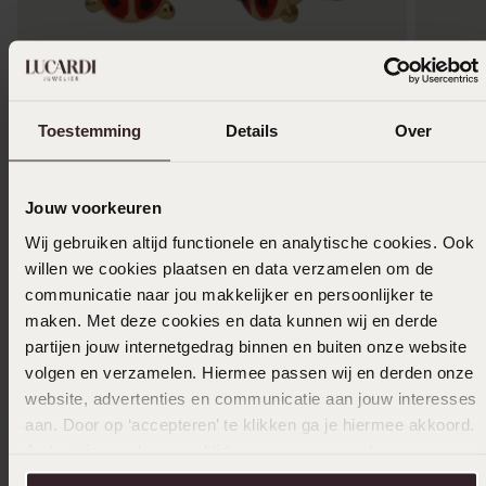
Toestemming
Details
Over
Kinderohrringe, 925 Silber vergoldet, rot,
Jouw voorkeuren
Marienkäfer
29
Wij gebruiken altijd functionele en analytische cookies. Ook
99
-38%
willen we cookies plaatsen en data verzamelen om de
communicatie naar jou makkelijker en persoonlijker te
maken. Met deze cookies en data kunnen wij en derde
Ohrringe
Zirkonia
partijen jouw internetgedrag binnen en buiten onze website
2
volgen en verzamelen. Hiermee passen wij en derden onze
399.99
website, advertenties en communicatie aan jouw interesses
aan. Door op ‘accepteren’ te klikken ga je hiermee akkoord.
Andere kauften auch
Je kunt je voorkeuren altijd weer aanpassen. Lees er meer
over in ons
cookiebeleid
.