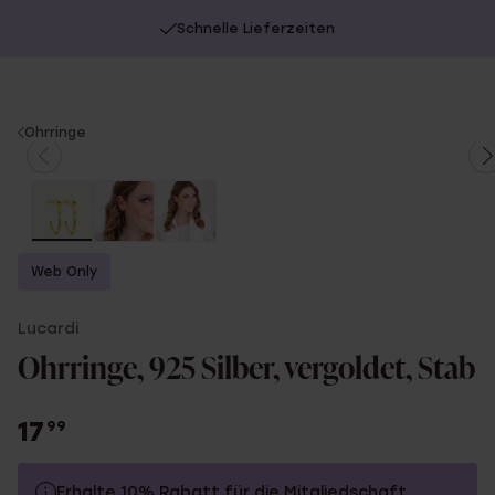
Schnelle Lieferzeiten
You
Ohrringe
are
here:
Web Only
Lucardi
Ohrringe, 925 Silber, vergoldet, Stab
17
99
Erhalte 10% Rabatt für die Mitgliedschaft