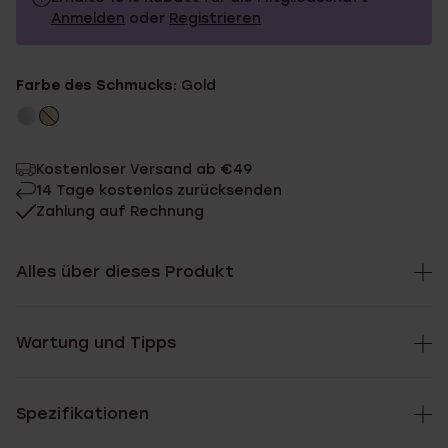
Anmelden
oder
Registrieren
17.99
Ohne Mitgliederrabatt
Farbe des Schmucks:
Gold
16.19
Mit Mitgliederrabatt
Kostenloser Versand ab €49
14 Tage kostenlos zurücksenden
Zahlung auf Rechnung
Alles über dieses Produkt
Wartung und Tipps
Spezifikationen