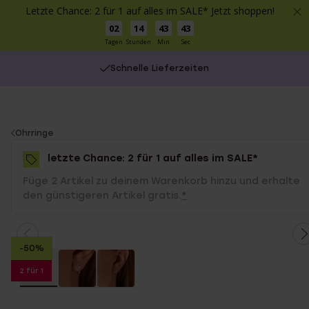
Letzte Chance: 2 für 1 auf alles im SALE* Jetzt shoppen!
02
14
43
43
Tagen
Stunden
Min
Sec
Schnelle Lieferzeiten
You
Ohrringe
are
letzte Chance: 2 für 1 auf alles im SALE*
here:
Füge 2 Artikel zu deinem Warenkorb hinzu und erhalte
den günstigeren Artikel gratis.
*
-50%
2 für 1