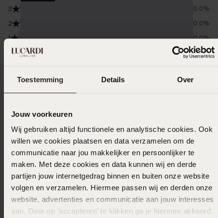
3
0.0%
2
0.0%
1
0.0%
Gesammelt unter den
Nutzungsbedingungen
von
Trusted shops
Toestemming
Details
Over
Filter
Jouw voorkeuren
Wij gebruiken altijd functionele en analytische cookies. Ook
10-01-2026 - Nancy H.
willen we cookies plaatsen en data verzamelen om de
Sehr schön und einfach zum An- und
communicatie naar jou makkelijker en persoonlijker te
Ausziehen
maken. Met deze cookies en data kunnen wij en derde
partijen jouw internetgedrag binnen en buiten onze website
|
Übersetzt
Original ansehen
volgen en verzamelen. Hiermee passen wij en derden onze
website, advertenties en communicatie aan jouw interesses
aan. Door op ‘accepteren’ te klikken ga je hiermee akkoord.