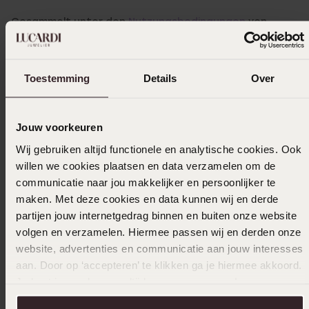
Gesammelt unter den
Nutzungsbedingungen
von
Trusted shops
Filter
Toestemming
Details
Over
10-01-2026 - Nancy H.
Jouw voorkeuren
Sehr schön und einfach zum An- und
Wij gebruiken altijd functionele en analytische cookies. Ook
Ausziehen
willen we cookies plaatsen en data verzamelen om de
communicatie naar jou makkelijker en persoonlijker te
|
Übersetzt
Original ansehen
maken. Met deze cookies en data kunnen wij en derde
partijen jouw internetgedrag binnen en buiten onze website
volgen en verzamelen. Hiermee passen wij en derden onze
website, advertenties en communicatie aan jouw interesses
11-12-2025 - Jacqueline d.
aan. Door op ‘accepteren’ te klikken ga je hiermee akkoord.
Je kunt je voorkeuren altijd weer aanpassen. Lees er meer
over in ons
cookiebeleid
.