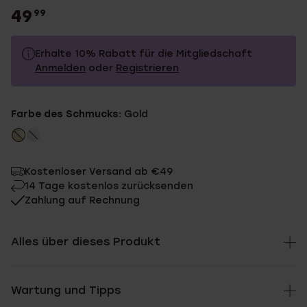
49
99
Erhalte 10% Rabatt für die Mitgliedschaft
Anmelden
oder
Registrieren
49.99
Ohne Mitgliederrabatt
Farbe des Schmucks:
Gold
44.99
Mit Mitgliederrabatt
Kostenloser Versand ab €49
14 Tage kostenlos zurücksenden
Zahlung auf Rechnung
Alles über dieses Produkt
Wartung und Tipps