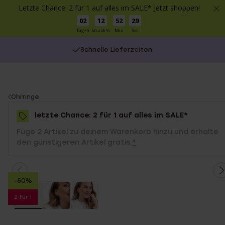
Letzte Chance: 2 für 1 auf alles im SALE* Jetzt shoppen!
02
12
52
29
Tagen
Stunden
Min
Sec
Schnelle Lieferzeiten
You
Ohrringe
are
letzte Chance: 2 für 1 auf alles im SALE*
here:
Füge 2 Artikel zu deinem Warenkorb hinzu und erhalte
den günstigeren Artikel gratis.
*
-50%
2 für 1