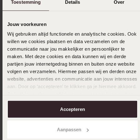
Toestemming
Details
Over
23-10-2025 - Constance K.
Jouw voorkeuren
Tolles Produkt bleibt schön guter
Wij gebruiken altijd functionele en analytische cookies. Ook
Verschluss, top.
willen we cookies plaatsen en data verzamelen om de
communicatie naar jou makkelijker en persoonlijker te
|
Übersetzt
Original ansehen
maken. Met deze cookies en data kunnen wij en derde
partijen jouw internetgedrag binnen en buiten onze website
volgen en verzamelen. Hiermee passen wij en derden onze
20-09-2025 - Ellen L.
website, advertenties en communicatie aan jouw interesses
aan. Door op ‘accepteren’ te klikken ga je hiermee akkoord.
Je kunt je voorkeuren altijd weer aanpassen. Lees er meer
Mehr anzeigen
over in ons
cookiebeleid
.
Accepteren
Aanpassen
In den Warenkorb legen