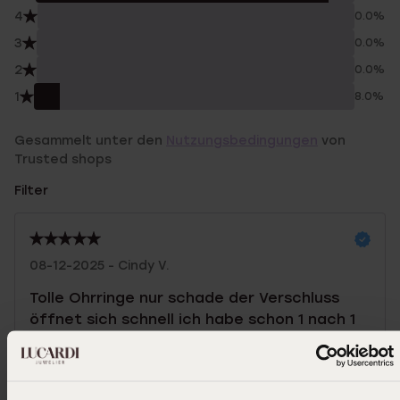
4
0.0%
3
0.0%
2
0.0%
1
8.0%
Gesammelt unter den
Nutzungsbedingungen
von
Trusted shops
Filter
08-12-2025 - Cindy V.
Tolle Ohrringe nur schade der Verschluss
öffnet sich schnell ich habe schon 1 nach 1
Tag verloren
|
Übersetzt
Original ansehen