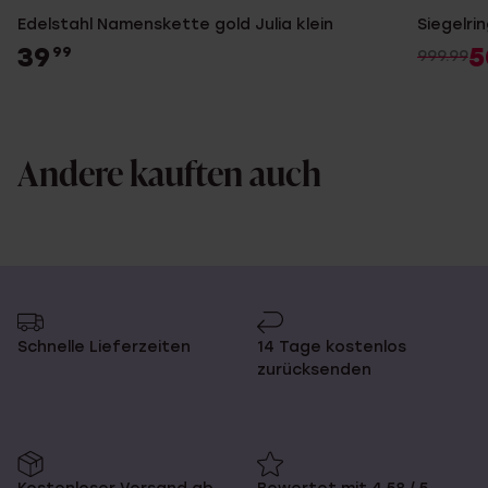
Edelstahl Namenskette gold Julia klein
Siegelri
39
5
99
999.99
Andere kauften auch
Schnelle Lieferzeiten
14 Tage kostenlos
zurücksenden