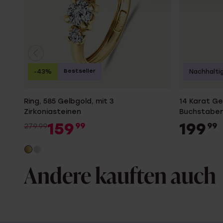
Bestseller
-43%
Nachhalti
Ring, 585 Gelbgold, mit 3
14 Karat Ge
Zirkoniasteinen
Buchstabe
159
199
99
99
279.99
Andere kauften auch