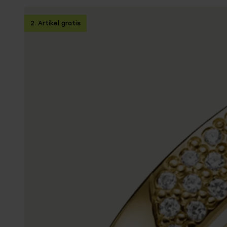
Personalisierter Schmuck
Edelstein
2. Artikel gratis
Fußkettchen
Disney
K3
Accessoires