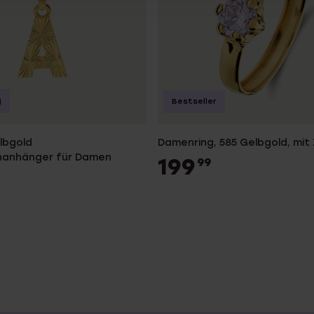
g
Bestseller
lbgold
Damenring, 585 Gelbgold, mit 
nanhänger für Damen
199
99