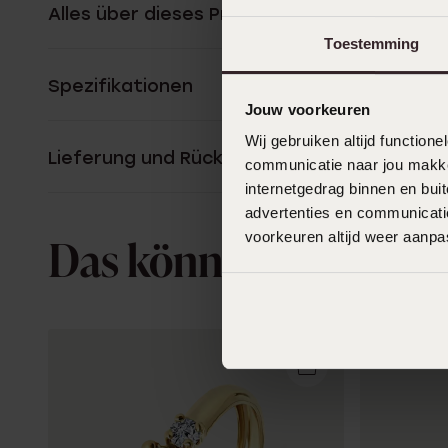
Alles über dieses Produkt
Toestemming
Spezifikationen
Jouw voorkeuren
Wij gebruiken altijd functio
Lieferung und Rückgabe
communicatie naar jou makkel
internetgedrag binnen en bu
advertenties en communicatie
voorkeuren altijd weer aanp
Das könnte dir gefall