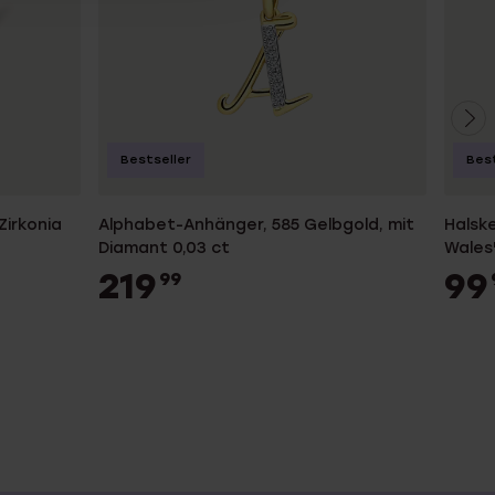
Bestseller
Best
Zirkonia
Alphabet-Anhänger, 585 Gelbgold, mit
Halske
Diamant 0,03 ct
Wales
219
99
99