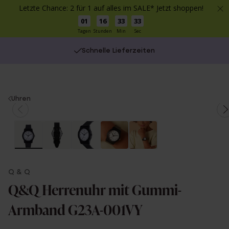
Letzte Chance: 2 für 1 auf alles im SALE* Jetzt shoppen!
01
16
33
33
Tagen
Stunden
Min
Sec
Schnelle Lieferzeiten
You
Uhren
are
here:
Q & Q
Q&Q Herrenuhr mit Gummi-
Armband G23A-001VY