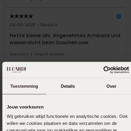
03-09-2025 - Gerda K.
Nette kleine Uhr. Angenehmes Armband und
wasserdicht beim Duschen usw.
|
Übersetzt
Original ansehen
Mehr anzeigen
Toestemming
Details
Over
In den Warenkorb legen
Jouw voorkeuren
Das könnte dir gefallen
Wij gebruiken altijd functionele en analytische cookies. Ook
willen we cookies plaatsen en data verzamelen om de
communicatie naar jou makkelijker en persoonlijker te