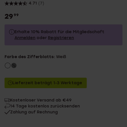
4.71
(7)
29
99
Erhalte 10% Rabatt für die Mitgliedschaft
Anmelden
oder
Registrieren
29.99
Ohne Mitgliederrabatt
Farbe des Zifferblatts:
Weiß
26.99
Mit Mitgliederrabatt
Lieferzeit beträgt 1-3 Werktage
Kostenloser Versand ab €49
14 Tage kostenlos zurücksenden
Zahlung auf Rechnung