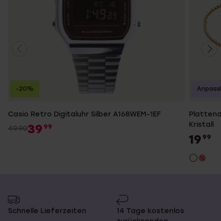
-20%
Anpass
Casio Retro Digitaluhr Silber A168WEM-1EF
Plattena
Kristall
39
99
49.90
19
99
Schnelle Lieferzeiten
14 Tage kostenlos