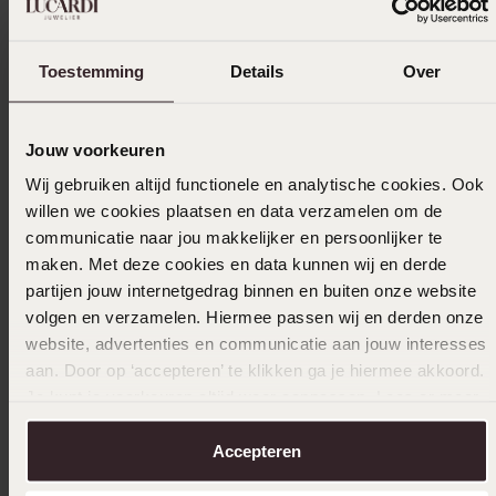
Toestemming
Details
Over
Größe auswählen und bestellen
Jouw voorkeuren
Das könnte dir gefallen
Wij gebruiken altijd functionele en analytische cookies. Ook
willen we cookies plaatsen en data verzamelen om de
communicatie naar jou makkelijker en persoonlijker te
maken. Met deze cookies en data kunnen wij en derde
partijen jouw internetgedrag binnen en buiten onze website
volgen en verzamelen. Hiermee passen wij en derden onze
website, advertenties en communicatie aan jouw interesses
aan. Door op ‘accepteren’ te klikken ga je hiermee akkoord.
Je kunt je voorkeuren altijd weer aanpassen. Lees er meer
over in ons
cookiebeleid
.
Accepteren