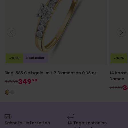
Bestseller
-30%
-36%
Ring, 585 Gelbgold, mit 7 Diamanten 0,05 ct
14 Karat
Damen
349
99
499.99
3
549.99
Schnelle Lieferzeiten
14 Tage kostenlos