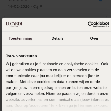
14-02-2026 - C.j. P.
10-01-2026 - Nina D.
Toestemming
Details
Over
Jouw voorkeuren
Größe auswählen und bestellen
Wij gebruiken altijd functionele en analytische cookies. Ook
willen we cookies plaatsen en data verzamelen om de
Das könnte dir gefallen
communicatie naar jou makkelijker en persoonlijker te
maken. Met deze cookies en data kunnen wij en derde
partijen jouw internetgedrag binnen en buiten onze website
volgen en verzamelen. Hiermee passen wij en derden onze
website, advertenties en communicatie aan jouw interesses
aan. Door op ‘accepteren’ te klikken ga je hiermee akkoord.