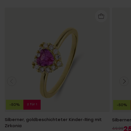
2 für 1
-50%
-50%
Silberner, goldbeschichteter Kinder-Ring mit
Silberne
Zirkonia
2
49.99