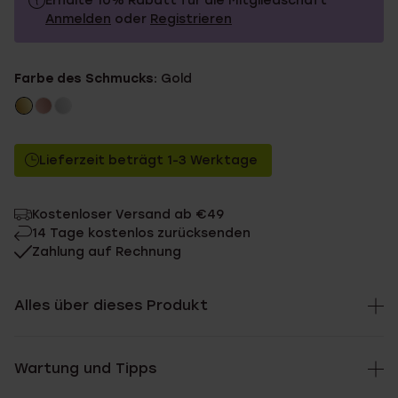
Erhalte 10% Rabatt für die Mitgliedschaft
Anmelden
oder
Registrieren
39.99
Ohne Mitgliederrabatt
Farbe des Schmucks:
Gold
35.99
Mit Mitgliederrabatt
Lieferzeit beträgt 1-3 Werktage
Kostenloser Versand ab €49
14 Tage kostenlos zurücksenden
Zahlung auf Rechnung
Alles über dieses Produkt
Wartung und Tipps