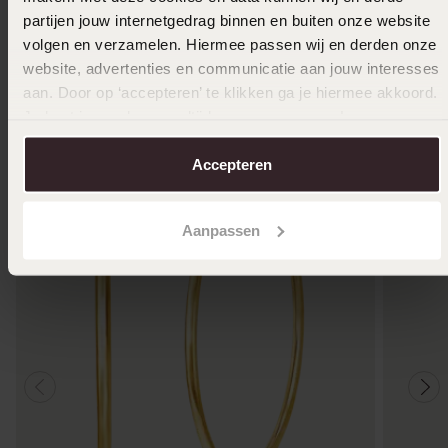
In den Warenkorb legen
partijen jouw internetgedrag binnen en buiten onze website
volgen en verzamelen. Hiermee passen wij en derden onze
website, advertenties en communicatie aan jouw interesses
Das könnte dir gefallen
aan. Door op ‘accepteren’ te klikken ga je hiermee akkoord.
Je kunt je voorkeuren altijd weer aanpassen. Lees er meer
over in ons
cookiebeleid
.
Accepteren
Aanpassen