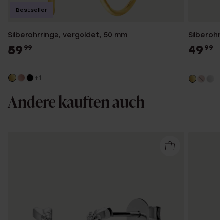
Bestseller
Silberohrringe, vergoldet, 50 mm
Silberoh
59
49
99
99
+1
Andere kauften auch