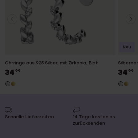
Neu
Ohrringe aus 925 Silber, mit Zirkonia, Blat
Silberne
34
34
99
99
Schnelle Lieferzeiten
14 Tage kostenlos
zurücksenden