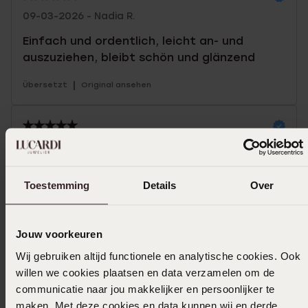
09-03-2026 - Nadia R.
Einfach und ordentlich, leicht an- und
auszuziehen, bleibt schön und glänzend
|
Übersetzt
Original ansehen
08-03-2026 - Ilona D.
Schöne Größe und nicht zu schwer für Ihre
Toestemming
Details
Over
Ohrläppchen
|
Übersetzt
Original ansehen
Jouw voorkeuren
Mehr anzeigen
Wij gebruiken altijd functionele en analytische cookies. Ook
willen we cookies plaatsen en data verzamelen om de
communicatie naar jou makkelijker en persoonlijker te
maken. Met deze cookies en data kunnen wij en derde