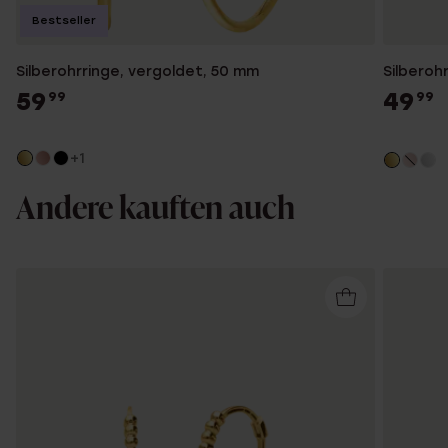
Bestseller
Silberohrringe, vergoldet, 50 mm
Silberoh
59
49
99
99
+1
Andere kauften auch