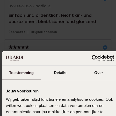
09-03-2026 - Nadia R.
Einfach und ordentlich, leicht an- und
auszuziehen, bleibt schön und glänzend
|
Übersetzt
Original ansehen
08-03-2026 - Ilona D.
Schöne Größe und nicht zu schwer für Ihre
Ohrläppchen
Toestemming
Details
Over
|
Übersetzt
Original ansehen
Jouw voorkeuren
Mehr anzeigen
Wij gebruiken altijd functionele en analytische cookies. Ook
willen we cookies plaatsen en data verzamelen om de
communicatie naar jou makkelijker en persoonlijker te