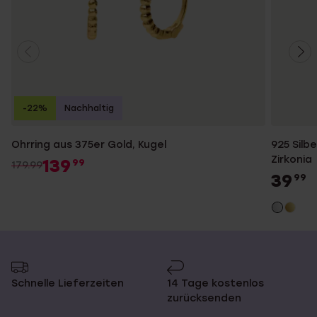
-22%
Nachhaltig
Ohrring aus 375er Gold, Kugel
925 Silb
Zirkonia
139
99
179.99
39
99
Schnelle Lieferzeiten
14 Tage kostenlos
zurücksenden