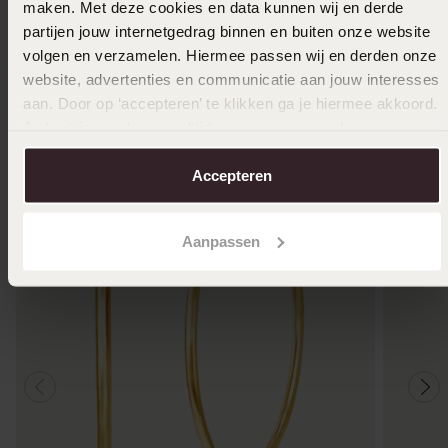
maken. Met deze cookies en data kunnen wij en derde
In den Warenkorb legen
partijen jouw internetgedrag binnen en buiten onze website
volgen en verzamelen. Hiermee passen wij en derden onze
Das könnte dir gefallen
website, advertenties en communicatie aan jouw interesses
aan. Door op ‘accepteren’ te klikken ga je hiermee akkoord.
Je kunt je voorkeuren altijd weer aanpassen. Lees er meer
over in ons
cookiebeleid
.
Accepteren
Aanpassen