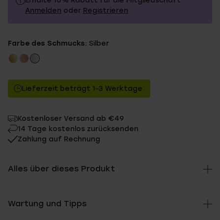
Erhalte 10% Rabatt für die Mitgliedschaft
Anmelden
oder
Registrieren
29.99
Ohne Mitgliederrabatt
Farbe des Schmucks:
Silber
26.99
Mit Mitgliederrabatt
Lieferzeit beträgt 1-3 Werktage
Kostenloser Versand ab €49
14 Tage kostenlos zurücksenden
Zahlung auf Rechnung
Alles über dieses Produkt
Wartung und Tipps