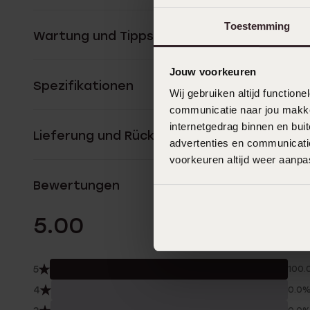
Toestemming
Wartung und Tipps
Jouw voorkeuren
Spezifikationen
Wij gebruiken altijd functio
communicatie naar jou makkel
internetgedrag binnen en bu
Lieferung und Rückgabe
advertenties en communicatie
voorkeuren altijd weer aanp
Bewertungen
1 Bewertunge
5.00
5
100.
4
0.0