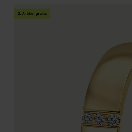
Personalisierter Schmuck
Edelstein
2. Artikel gratis
Fußkettchen
Disney
K3
Accessoires