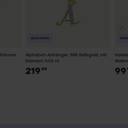
Bestseller
Best
Zirkonia
Alphabet-Anhänger, 585 Gelbgold, mit
Halske
Diamant 0,03 ct
Wales
219
99
99