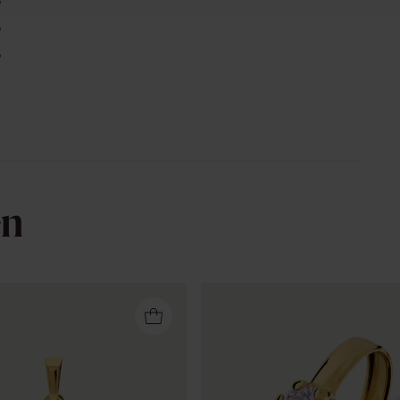
%
%
%
en