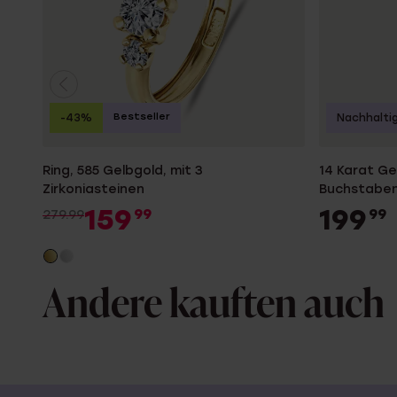
Bestseller
-43%
Nachhalti
Ring, 585 Gelbgold, mit 3
14 Karat Ge
Zirkoniasteinen
Buchstabe
159
199
99
99
279.99
Andere kauften auch