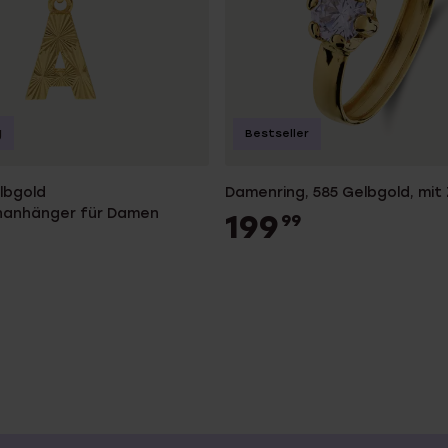
g
Bestseller
lbgold
Damenring, 585 Gelbgold, mit 
nanhänger für Damen
199
99